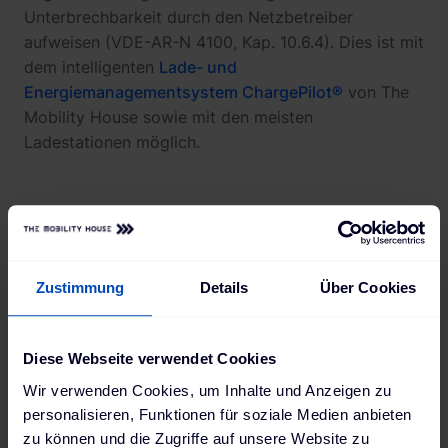
Unterbrechbarkeit durch den Netzbetreiber
aufweisen (VDE-AR-N 4100, Kap. 10.6.4). Dies ist mit
dem intelligenten
Lade- und
Energiemanagementsystem ChargePilot®
von The
Mobility House sowie mit den meisten
Ladestationen möglich.
Vorausschauendes Handeln
zahlt sich aus
Zustimmung
Details
Über Cookies
Bei Neuinstallationen sollten Betreiber von
Ladestationen daher von vornherein ein
Diese Webseite verwendet Cookies
Lastmanagement vorsehen.
Auch bei einer
Wir verwenden Cookies, um Inhalte und Anzeigen zu
späteren Überschreitung der 12-kVA-Grenze muss
personalisieren, Funktionen für soziale Medien anbieten
man sich dann keine Gedanken mehr machen, ob –
zu können und die Zugriffe auf unsere Website zu