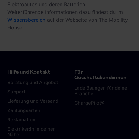
Elektroautos und deren Batterien.
Weiterführende Informationen dazu findest du im
Wissensbereich
auf der Webseite von The Mobility
House.
Hilfe und Kontakt
Für
Geschäftskund:innen
Beratung und Angebot
Ladelösungen für deine
Support
Branche
Lieferung und Versand
ChargePilot®
Zahlungsarten
Reklamation
Elektriker:in in deiner
Nähe