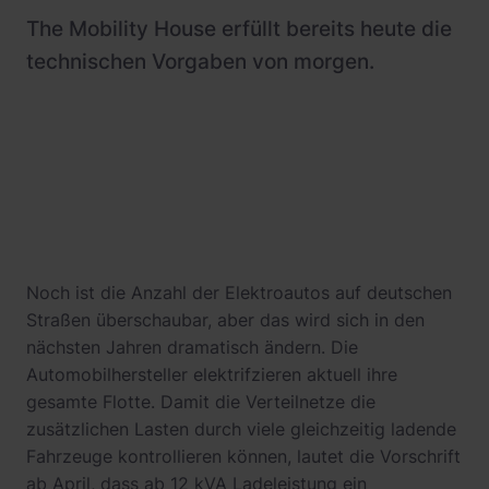
Stadtwerke und Energieversorger
The Mobility House erfüllt bereits heute die
Betrieb und Monitoring
Busflotten
technischen Vorgaben von morgen.
Product Updates
Betreiber
Leasinggesellschaften
Hotels
Fachplaner:innen
Noch ist die Anzahl der Elektroautos auf deutschen
Straßen überschaubar, aber das wird sich in den
nächsten Jahren dramatisch ändern. Die
Automobilhersteller elektrifzieren aktuell ihre
gesamte Flotte. Damit die Verteilnetze die
zusätzlichen Lasten durch viele gleichzeitig ladende
Fahrzeuge kontrollieren können, lautet die Vorschrift
ab April, dass ab 12 kVA Ladeleistung ein