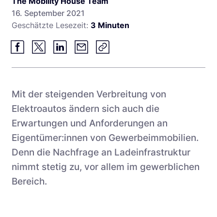
The Mobility House Team
Stadtwerke und Energieversorger
16. September 2021
Betrieb und Monitoring
Geschätzte Lesezeit:
3 Minuten
Busflotten
Product Updates
Betreiber
Leasinggesellschaften
Hotels
Mit der steigenden Verbreitung von
Fachplaner:innen
Elektroautos ändern sich auch die
Erwartungen und Anforderungen an
Eigentümer:innen von Gewerbeimmobilien.
Denn die Nachfrage an Ladeinfrastruktur
nimmt stetig zu, vor allem im gewerblichen
Bereich.