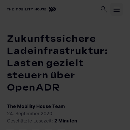
Unser Unternehmen
Geschäftskund:innen
Privatkund:
Startseite
Knowledge Center
Zukunftssichere Ladeinfrastru
Zukunftssichere
Branchen
Ladeinfrastruktur:
Lasten gezielt
Lösungen und Services
Unternehmensflotten
steuern über
Logistikflotten
ChargePilot®
Beratung, Planung und Installation
OpenADR
Autohandel
Abrechnung
Knowledge Center
Übersicht
Elektroinstallationsbetriebe
Lastmanagement
The Mobility House Team
Lastmanagement und Ladelogik
Vehicle-to-Grid
Gewerbeimmobilien
24. September 2020
Monitoring
Schnittstellen
Geschätzte Lesezeit:
2 Minuten
Wohnimmobilien
Solarmanagement
Systemarchitektur