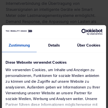
Internetverbindung die Übertragung von
Steuersignalen an intelligente Geräte wie Smart
Meter oder Lastmanagementsysteme ermöglicht.
Demand Response, die Anpassung von Lasten als
Reaktion auf die aktuelle Stromnachfrage, gilt als
unerlässlich für die Stabilisierung der
Versorgungsnetze. Ein Vorteil von OpenADR ist,
Zustimmung
Details
Über Cookies
dass es unmittelbar mit einzelnen Verbrauchern oder
Abnahmestellen kommuniziert.
Die zunehmende Bedeutung von OpenADR wird
Diese Webseite verwendet Cookies
auch dadurch ersichtlich, dass dieses
Wir verwenden Cookies, um Inhalte und Anzeigen zu
Kommunikationsprotokoll in gewissen Gebieten wie
personalisieren, Funktionen für soziale Medien anbieten
etwa im Netzgebiet Hamburg und Norderstedt zum
zu können und die Zugriffe auf unsere Website zu
Pflichtstandard wird.
analysieren. Außerdem geben wir Informationen zu Ihrer
Im Gegensatz zur etablierten Rundsteuer-
Verwendung unserer Website an unsere Partner für
Technologie, mit der ein Signal über die
soziale Medien, Werbung und Analysen weiter. Unsere
Stromleitungen ins gesamte Netzgebiet geschickt
Partner führen diese Informationen möglicherweise mit