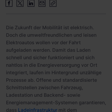
Stadtwerke und Energieversorger
Betrieb und Monitoring
Busflotten
Product Updates
Betreiber
Die Zukunft der Mobilität ist elektrisch.
Leasinggesellschaften
Doch die umweltfreundlichen und leisen
Elektroautos wollen vor der Fahrt
Hotels
aufgeladen werden. Damit das Laden
Fachplaner:innen
schnell und sicher funktioniert und sich
nahtlos in die Energieversorgung vor Ort
integriert, laufen im Hintergrund unzählige
Prozesse ab. Offene und standardisierte
Schnittstellen zwischen Fahrzeug,
Ladestation und Backend- sowie
Energiemanagement-Systemen garantieren,
dass
Ladeinfrastruktur
mit dem