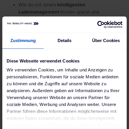
Wie du mit einem
intelligenten
Lademanagement
Kosten sparst und
ermittelst, ob der vorhandene Netzanschluss
ausreicht
Wie du mit
ChargePilot®
Ladevorgänge
steuern und überwachen kannst
Zustimmung
Details
Über Cookies
Abrechnung
des Ladestroms: So lassen sich
einfach und effizient die Kosten zuordnen
Diese Webseite verwendet Cookies
Wer hält die Fäden zusammen? Finde deine
Projektpartner
für die Planung und Umsetzung
Wir verwenden Cookies, um Inhalte und Anzeigen zu
Ausblick in die
Zukunft
: die Flotte als
personalisieren, Funktionen für soziale Medien anbieten
Kraftwerk
zu können und die Zugriffe auf unsere Website zu
analysieren. Außerdem geben wir Informationen zu Ihrer
Lade unser kostenloses Whitepaper herunter und
Verwendung unserer Website an unsere Partner für
erfahre, wie du innovative/r Vorreiter:in der E-
soziale Medien, Werbung und Analysen weiter. Unsere
Mobilität wirst.
Partner führen diese Informationen möglicherweise mit
weiteren Daten zusammen, die du ihnen bereitgestellt
Gern stehen wir dir auch bei weiteren Fragen und als
hast oder die sie im Rahmen deiner Nutzung der Dienste
Partner bei der Planung und Umsetzung zur