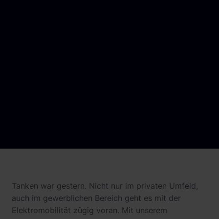
Stadtwerke und Energieversorger
Betrieb und Monitoring
Busflotten
Product Updates
Betreiber
Leasinggesellschaften
Hotels
Fachplaner:innen
Tanken war gestern. Nicht nur im privaten Umfeld,
auch im gewerblichen Bereich geht es mit der
Elektromobilität zügig voran. Mit unserem