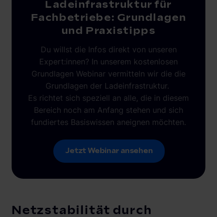
Ladeinfrastruktur für
Fachbetriebe: Grundlagen
und Praxistipps
Du willst die Infos direkt von unseren
Expert:innen? In unserem kostenlosen
Grundlagen Webinar vermitteln wir die die
Grundlagen der Ladeinfrastruktur.
Es richtet sich speziell an alle, die in diesem
Bereich noch am Anfang stehen und sich
fundiertes Basiswissen aneignen möchten.
Jetzt Webinar ansehen
Jetzt Webinar ansehen
Netzstabilität durch