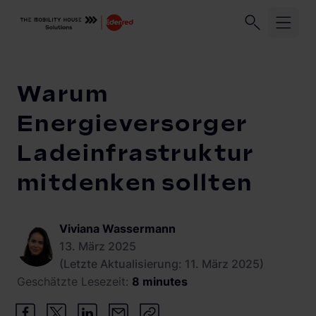
Unser Unternehmen
Geschäftskund:innen
Privatkund:
Startseite
Knowledge Center
Warum Energieversorger Lade
Warum
Branchen
Energieversorger
Ladeinfrastruktur
Migration
Unternehmensflotten
mitdenken sollten
Logistikflotten
Lösungen und Services
Autohandel
ChargePilot®
Viviana Wassermann
Abrechnung
Elektroinstallationsbetriebe
13. März 2025
Abrechnungsmanagement
Knowledge Center
(Letzte Aktualisierung: 11. März 2025)
Übersicht
Stadtwerke und Energieversorger
Geschätzte Lesezeit:
8 minutes
Lastmanagement
Lastmanagement und Ladelogik
Gewerbeimmobilien
Vehicle-to-Grid
Solarmanagement