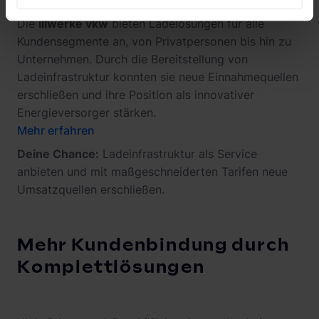
Die
illwerke vkw
bieten Ladelösungen für alle
Kundensegmente an, von Privatpersonen bis hin zu
Unternehmen. Durch die Bereitstellung von
Ladeinfrastruktur konnten sie neue Einnahmequellen
erschließen und ihre Position als innovativer
Energieversorger stärken.
Mehr erfahren
Deine Chance:
Ladeinfrastruktur als Service
anbieten und mit maßgeschneiderten Tarifen neue
Umsatzquellen erschließen.
Mehr Kundenbindung durch
Komplettlösungen