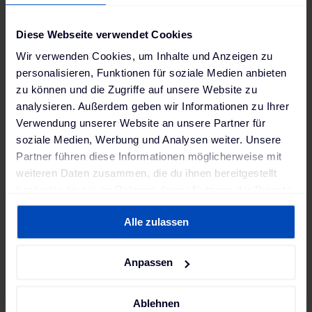
Netzausbau
und bis zu
50.000 € an jährlichen
Leistungsentgelten
.
Diese Webseite verwendet Cookies
Mehr erfahren
Wir verwenden Cookies, um Inhalte und Anzeigen zu
Deine Chance:
Intelligentes Lastmanagement
personalisieren, Funktionen für soziale Medien anbieten
einsetzen, um das Netz effizient zu nutzen und
zu können und die Zugriffe auf unsere Website zu
Kosten zu sparen.
analysieren. Außerdem geben wir Informationen zu Ihrer
Verwendung unserer Website an unsere Partner für
soziale Medien, Werbung und Analysen weiter. Unsere
Neue Einnahmequellen
Partner führen diese Informationen möglicherweise mit
durch Ladeinfrastruktur
weiteren Daten zusammen, die du ihnen bereitgestellt
hast oder die sie im Rahmen deiner Nutzung der Dienste
gesammelt haben. Weitere Informationen findest du in
Alle zulassen
unserer
Datenschutzerklärung
und unserem
Ladeinfrastruktur kostet – aber sie kann auch
Geld
Impressum
.
verdienen
! Ob durch öffentliche Ladestationen,
Autostromtarife oder Partnerschaften mit
Anpassen
Unternehmen: Es gibt zahlreiche Geschäftsmodelle,
die sich für Stadtwerke und Energieversorger
Ablehnen
lohnen.