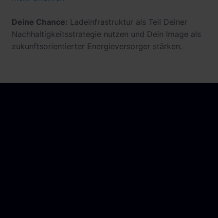
Deine Chance:
Ladeinfrastruktur als Teil Deiner
Nachhaltigkeitsstrategie nutzen und Dein Image als
zukunftsorientierter Energieversorger stärken.
keine Option, sondern eine
Notwendigkeit