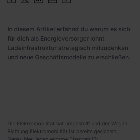
Schnittstellen
Wohnimmobilien
Referenzen
Systemarchitektur
Busflotten
Betrieb und Monitoring
In diesem Artikel erfährst du warum es sich
Ladeinfrastruktur-Betreiber
für dich als Energieversorger lohnt
Product Updates
Hotels
Ladeinfrastruktur strategisch mitzudenken
Leasinggesellschaften
und neue Geschäftsmodelle zu erschließen.
Fachplaner:innen
Die Elektromobilität hat umgestellt und der Weg in
Richtung Elektromobilität ist bereits gesichert.
Genau hier liegen enorme Chancen für