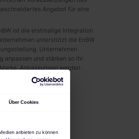
geschneidertes Angebot für eine
W ist die erstmalige Integration
unternehmen unterstützt die EnBW
nungsstellung. Unternehmen
g anpassen und stärken so ihr
n Marke. Anpassungen werden
nisse vorgenommen.
Über Cookies
 unseren
sen vor allem
Ansprüchen
 Medien anbieten zu können