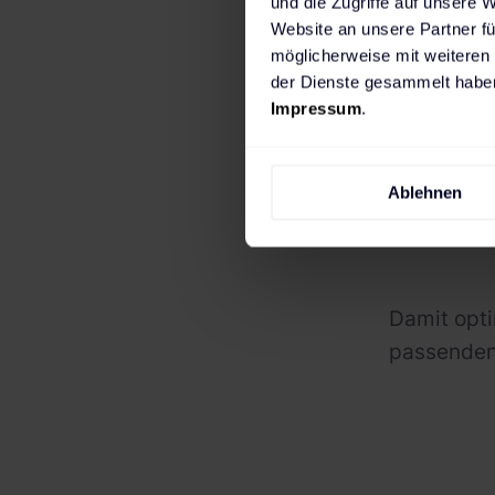
und die Zugriffe auf unsere 
Website an unsere Partner fü
möglicherweise mit weiteren
der Dienste gesammelt haben
Impressum
.
Ablehnen
Damit opti
passenden