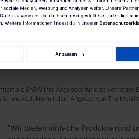
Website zu analysieren. Außerdem geben wir Informationen zu I
genügen. Dank unserer neuen Partne
r soziale Medien, Werbung und Analysen weiter. Unsere Partner
sie nun auch von der ausgewiesenen
 Daten zusammen, die du ihnen bereitgestellt hast oder die sie
. Weitere Informationen findest du in unserer
Datenschutzerkl
The Mobility House im Bereich priva
und digitale Shop-Konzepte profitiere
Anpassen
Volker Bloch
,
Leiter Digital, Vertrieb und Marketing der EnBW
miert die EnBW ihre Angebote für eine vernetzte 
 Stromprodukte mit dem Angebot von The Mobilit
"Wir bieten einfache Produkte rund 