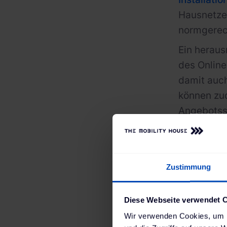
Hausnetzes
normgerech
Ein heraus
des Onlin
damit auc
können zud
Angebotss
entsprech
Zustimmung
Diese Webseite verwendet 
Wir verwenden Cookies, um I