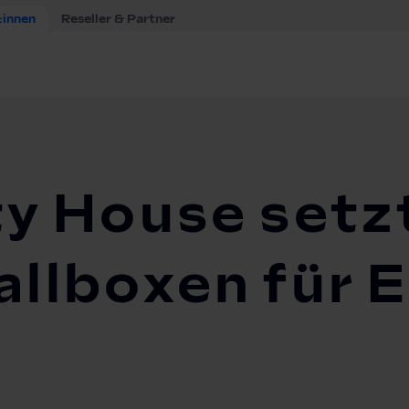
:innen
Reseller & Partner
ility House setzt Online-Shop für Wallboxen für EnBW um
ty House setz
allboxen für