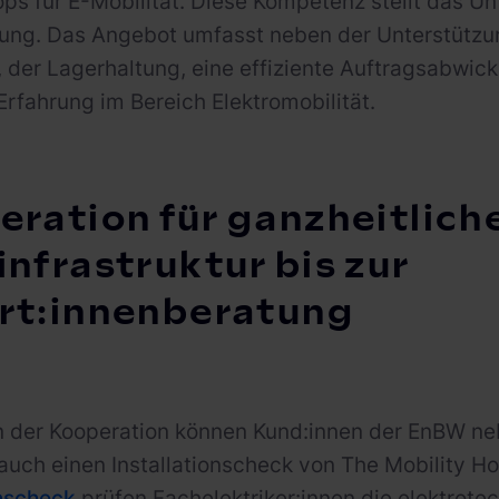
ps für E-Mobilität. Diese Kompetenz stellt das 
gung. Das Angebot umfasst neben der Unterstützu
 der Lagerhaltung, eine effiziente Auftragsabwick
Erfahrung im Bereich Elektromobilität.
ration für ganzheitlich
nfrastruktur bis zur
rt:innenberatung
 der Kooperation können Kund:innen der EnBW ne
 auch einen Installationscheck von The Mobility 
onscheck
prüfen Fachelektriker:innen die elektrot