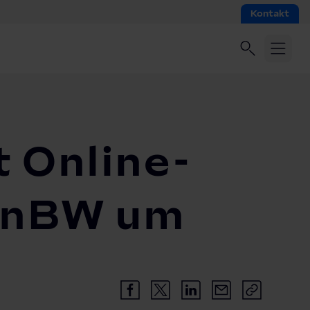
Kontakt
t Online-
 EnBW um