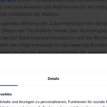
 und protokollieren alle Maßnahmen für ein maß
te Installation der Wallbox.
ragendes Merkmal der Zusammenarbeit mit der EnB
e-Shops von The Mobility House. Das Technologie
h bei der Kund:innenkommunikation und der Rech
em den Shop individuell an das jeweilige Brandin
pektrum und das Kund:innenerlebnis der eigene
end der Marktentwicklung und Kund:innenbedürf
Details
"Unser Fokus liegt grundsätzlich auf
Kund:innen. Angebote der EnBW müs
Cookies
ihre Bedürfnisse erfüllen und ihren 
nhalte und Anzeigen zu personalisieren, Funktionen für soziale