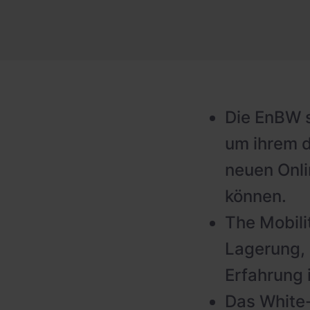
PV-fähige Wallboxen
Gewerbespeicher
Dienstwagen Wallboxen
Balkonkraftwerke
Set-Angebote
Die EnBW s
Ladekabel
um ihrem 
Zubehör
neuen Onli
können.
B-Ware
The Mobili
Hersteller
Lagerung, 
Erfahrung 
Das White-