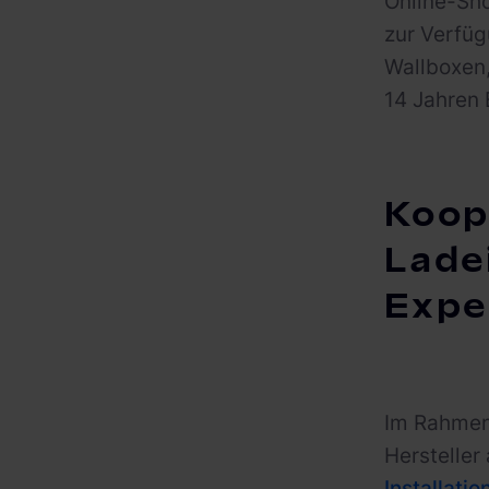
Online-Sho
zur Verfü
Wallboxen,
14 Jahren 
Koope
Ladei
Expe
Im Rahmen
Hersteller
Installati