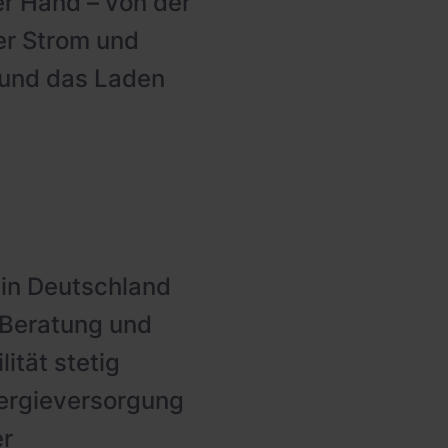
 Hand – von der
er Strom und
o und das Laden
 in Deutschland
 Beratung und
ität stetig
nergieversorgung
er