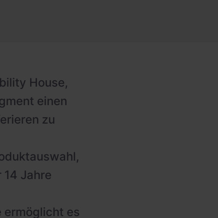
ility House,
egment einen
erieren zu
roduktauswahl,
 14 Jahre
 ermöglicht es