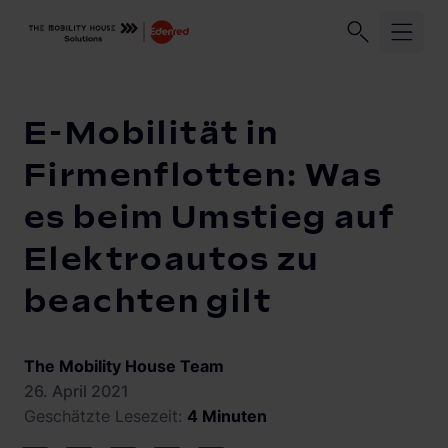
Unser Unternehmen
Geschäftskund:innen
Privatkund:
Startseite
Knowledge Center
E-Mobilität in Firmenflotten:
E-Mobilität in
Branchen
Firmenflotten: Was
es beim Umstieg auf
Migration
Unternehmensflotten
Elektroautos zu
Logistikflotten
Lösungen und Services
beachten gilt
Autohandel
ChargePilot®
Abrechnung
Elektroinstallationsbetriebe
The Mobility House Team
Abrechnungsmanagement
Knowledge Center
Übersicht
Stadtwerke und Energieversorger
26. April 2021
Lastmanagement
Geschätzte Lesezeit:
4 Minuten
Lastmanagement und Ladelogik
Gewerbeimmobilien
Vehicle-to-Grid
Solarmanagement