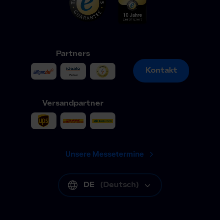
Partners
Kontakt
Kontakt
Versandpartner
Unsere Messetermine
DE
(
Deutsch
)