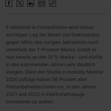
Schnittstellen
Wohnimmobilien
Referenzen
Systemarchitektur
Busflotten
Betrieb und Monitoring
Ladeinfrastruktur-Betreiber
E-Mobilität in Firmenflotten wird immer
Product Updates
Hotels
wichtiger: Lag der Anteil von Elektroautos
gegen Mitte des vorigen Jahrzehnts noch
Leasinggesellschaften
unterhalb der 1-Prozent-Marke, kratzt er
Fachplaner:innen
nun bereits an der 10 %-Marke - und dürfte
in den kommenden Jahren sehr deutlich
steigen. Denn der Studie e-mobility Monitor
2020 zufolge haben 56 Prozent aller
Flottenbetreiber:innen vor, in den Jahren
2021 und 2022 in Elektrofahrzeuge
investieren zu wollen.