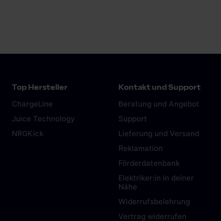
Mehr anzeigen
neues Level hebt: Teile der ISO 15118 werden
Pflicht für alle neu errichteten oder
renovierten öffentlichen Ladepunkte.
Klingt
technisch? Ist es auch – aber vor allem ist es
eine große Chance für Dich als Fachbetrieb
oder CPO, Ladeinfrastruktur zukunftssicher zu
planen und Deine Projekte „AFIR-ready“ zu
machen.
Top Hersteller
Kontakt und Support
ChargeLine
Beratung und Angebot
Juice Technology
Support
NRGKick
Lieferung und Versand
Reklamation
Förderdatenbank
Elektriker:in in deiner
Nähe
Widerrufsbelehrung
Vertrag widerrufen