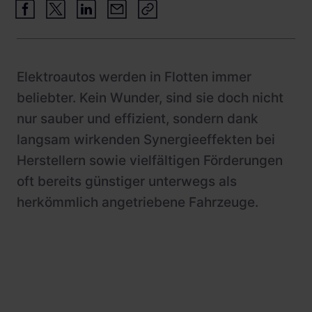
Schnittstellen
Wohnimmobilien
Referenzen
Systemarchitektur
Busflotten
Betrieb und Monitoring
Ladeinfrastruktur-Betreiber
Elektroautos werden in Flotten immer
Product Updates
Hotels
beliebter. Kein Wunder, sind sie doch nicht
nur sauber und effizient, sondern dank
Leasinggesellschaften
langsam wirkenden Synergieeffekten bei
Fachplaner:innen
Herstellern sowie vielfältigen Förderungen
oft bereits günstiger unterwegs als
herkömmlich angetriebene Fahrzeuge.