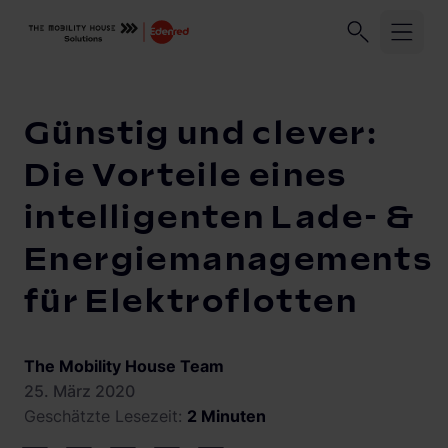
Unser Unternehmen
Geschäftskund:innen
Privatkund:
Startseite
Knowledge Center
Günstig und clever: Die Vortei
Günstig und clever:
Branchen
Die Vorteile eines
intelligenten Lade- &
Migration
Unternehmensflotten
Energiemanagements
Logistikflotten
Lösungen und Services
für Elektroflotten
Autohandel
ChargePilot®
Abrechnung
Elektroinstallationsbetriebe
The Mobility House Team
Abrechnungsmanagement
Knowledge Center
Übersicht
Stadtwerke und Energieversorger
25. März 2020
Lastmanagement
Geschätzte Lesezeit:
2 Minuten
Lastmanagement und Ladelogik
Gewerbeimmobilien
Vehicle-to-Grid
Solarmanagement