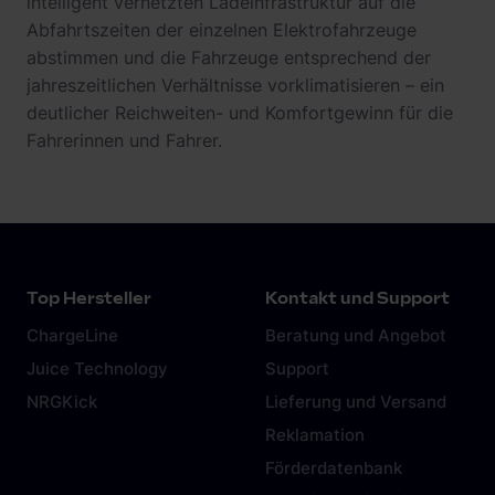
intelligent vernetzten Ladeinfrastruktur auf die
Abfahrtszeiten der einzelnen Elektrofahrzeuge
abstimmen und die Fahrzeuge entsprechend der
jahreszeitlichen Verhältnisse vorklimatisieren – ein
deutlicher Reichweiten- und Komfortgewinn für die
Fahrerinnen und Fahrer.
Top Hersteller
Kontakt und Support
ChargeLine
Beratung und Angebot
Juice Technology
Support
NRGKick
Lieferung und Versand
Reklamation
Förderdatenbank