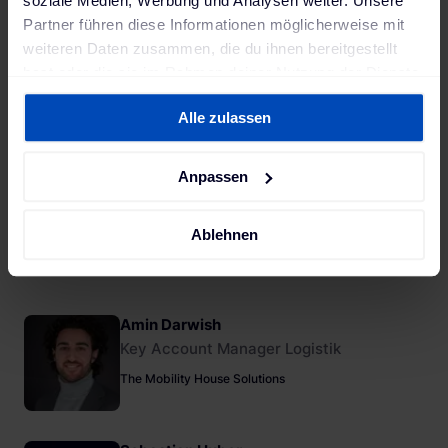
soziale Medien, Werbung und Analysen weiter. Unsere
Partner führen diese Informationen möglicherweise mit
weiteren Daten zusammen, die du ihnen bereitgestellt
hast oder die sie im Rahmen deiner Nutzung der Dienste
gesammelt haben. Weitere Informationen findest du in
Alle zulassen
unserer
Datenschutzerklärung
und unserem
Impressum
.
Anpassen
Ablehnen
Amin Darwish
Key Account Manager Logistik
The Mobility House Solutions