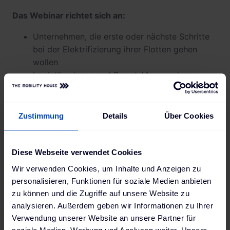
Das Webinar richtet sich an:
Unternehmen, die erste oder nächste Schritte
bei der Elektrifizierung ihrer Flotten gehen
wollen
Logistiker:innen und Depot-Manager:innen
Sustainability & Energy Manager:innen
Einkauf und Geschäftsleitung in Unternehmen
Elektriker:innen
Zustimmung
Details
Über Cookies
Partner & Reseller
Diese Webseite verwendet Cookies
Jetzt anschauen
Wir verwenden Cookies, um Inhalte und Anzeigen zu
personalisieren, Funktionen für soziale Medien anbieten
zu können und die Zugriffe auf unsere Website zu
analysieren. Außerdem geben wir Informationen zu Ihrer
Verwendung unserer Website an unsere Partner für