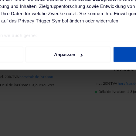
ung und Inhalten, Zielgruppenforschung sowie Entwicklung von
 Ihre Daten für welche Zwecke nutzt. Sie können Ihre Einwilligun
 auf das Privacy Trigger Symbol ändern oder widerrufen
n wir auch gerne:
ABL borne de recharge eMH1 1W2201
re geografische Lage erfassen, welche bis auf einige Meter gen
kW, comprenant 6 m de câble
(11 kW, prise type 2, 
es Scannen nach bestimmten Merkmalen (Fingerprinting) identifi
type2)
LAN, OCPP 1.6, protect
Anpassen
ready)
ie Ihre persönlichen Daten verarbeitet werden, und legen Sie I
899,00 €
789,01 €
ncl. 20% TVA
hors frais de livraison
nhalte und Anzeigen zu personalisieren, Funktionen für soziale
incl. 20% TVA
hors frais d
Délai de livraison: 1-3 jours ouvrés
Website zu analysieren. Außerdem geben wir Informationen zu I
Délai de livraison: 1-3 
r soziale Medien, Werbung und Analysen weiter. Unsere Partner
 Daten zusammen, die du ihnen bereitgestellt hast oder die sie
. Weitere Informationen findest du in unserer
Datenschutzerkl