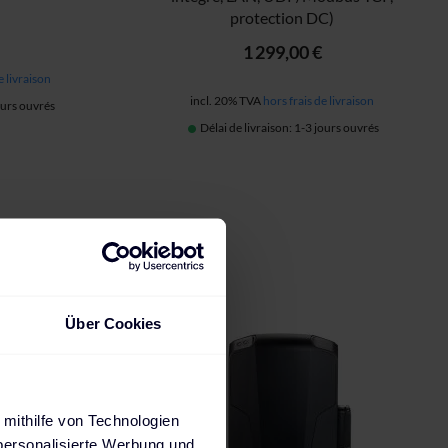
protection DC)
1 299,00 €
e livraison
incl. 20% TVA
hors frais de livraison
jours ouvrés
Délai de livraison: 1-3 jours ouvrés
Über Cookies
 mithilfe von Technologien
personalisierte Werbung und