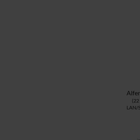
(22
LAN/S