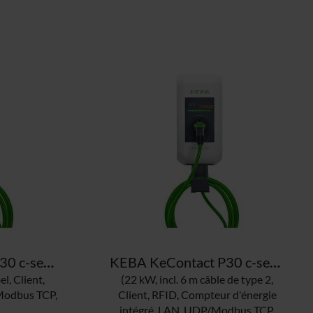
KEBA KeContact P30 c-series GREEN EDITION 122.113 borne de recharge
KEBA KeContact P30 c-series GREEN EDITION 122.112 borne de recharge
l, Client,
(22 kW, incl. 6 m câble de type 2,
Modbus TCP,
Client, RFID, Compteur d'énergie
intégré, LAN, UDP/Modbus TCP,