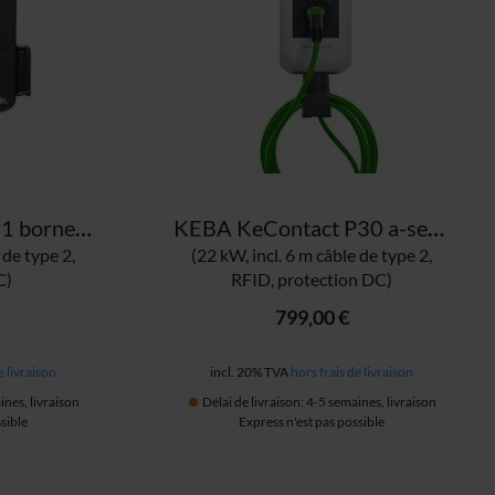
ABL eMH1 1W2221 borne de recharge
KEBA KeContact P30 a-series GREEN EDITION 122.120 borne de recharge
 de type 2,
(22 kW, incl. 6 m câble de type 2,
C)
RFID, protection DC)
799,00 €
e livraison
incl. 20% TVA
hors frais de livraison
ines, livraison
Délai de livraison: 4-5 semaines, livraison
sible
Express n'est pas possible