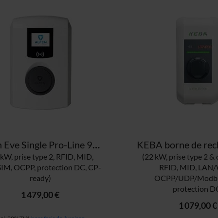
Alfen Eve Single Pro-Line 904460023-0807 borne de recharge
 kW, prise type 2, RFID, MID,
(22 kW, prise type 2 & 
IM, OCPP, protection DC, CP-
RFID, MID, LAN/
ready)
OCPP/UDP/Modbu
protection D
1 479,00 €
1 079,00 €