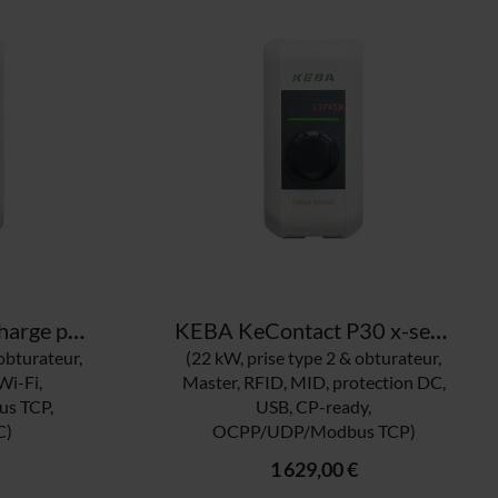
KEBA borne de recharge pour véhicule de fonction 126.663
KEBA KeContact P30 x-series GREEN EDITION 125.057 borne de recharge
obturateur,
(22 kW, prise type 2 & obturateur,
Wi-Fi,
Master, RFID, MID, protection DC,
s TCP,
USB, CP-ready,
C)
OCPP/UDP/Modbus TCP)
1 629,00 €