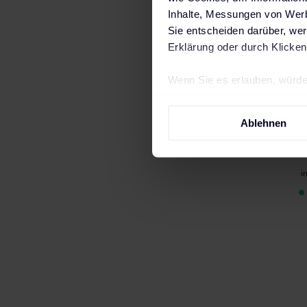
Inhalte, Messungen von Werb
Sie entscheiden darüber, wer
Erklärung oder durch Klicken
Wenn Sie es erlauben, würde
Informationen über Ih
(22
Ihr Gerät durch aktiv
Ablehnen
Erfahren Sie mehr darüber, w
Einzelheiten
fest.
i
Wir verwenden Cookies, um I
und die Zugriffe auf unsere 
Website an unsere Partner fü
möglicherweise mit weiteren
der Dienste gesammelt haben
Impressum
.