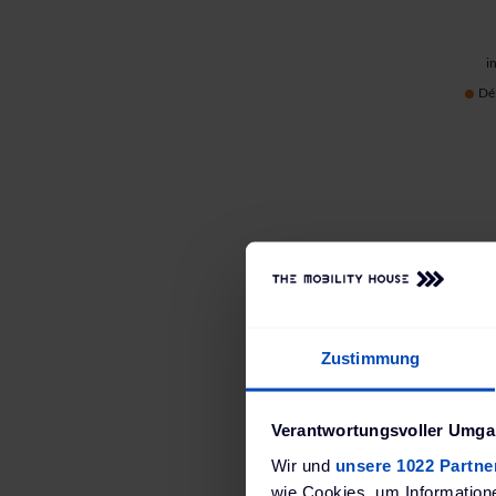
i
Dél
Zustimmung
Verantwortungsvoller Umgan
Wir und
unsere 1022 Partne
wie Cookies, um Information