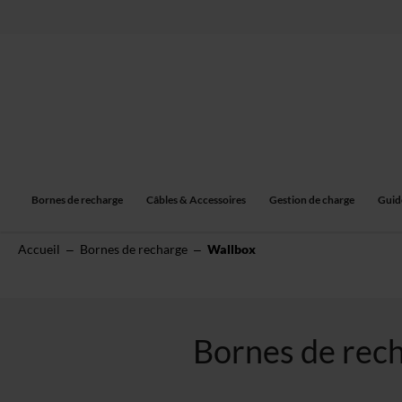
Allez
au
contenu
Bornes de recharge
Câbles & Accessoires
Gestion de charge
Guid
Accueil
Bornes de recharge
Wallbox
Bornes de rech