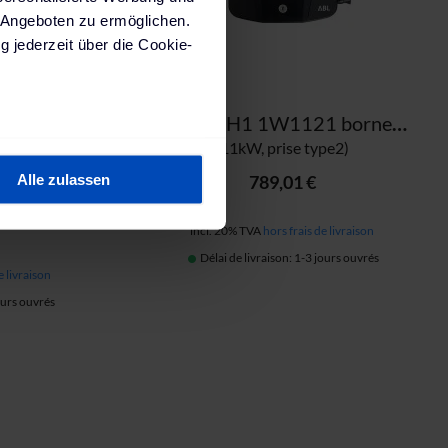
 Angeboten zu ermöglichen.
g jederzeit über die Cookie-
Alfen Eve Single S-Line 904460583 borne de recharge
ABL eMH1 1W1121 borne de recharge
au sein können
RFID, MID,
(11kW, prise type2)
zieren
ion DC, CP-
789,01 €
Alle zulassen
hre Präferenzen im
Abschnitt
incl. 20% TVA
hors frais de livraison
Délai de livraison: 1-3 jours ouvrés
 Medien anbieten zu können
e livraison
hrer Verwendung unserer
jours ouvrés
 führen diese Informationen
 im Rahmen deiner Nutzung
ärung
und unserem