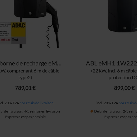
ABL borne de recharge eMH1 1W110
kW, comprenant 6 m de câble
(22 kW, incl. 6 m câble
type2)
protection D
789,01 €
899,00 €
ncl. 20% TVA
hors frais de livraison
incl. 20% TVA
hors frais d
ai de livraison: 4-5 semaines, livraison
Délai de livraison: 2-3 sema
Express n'est pas possible
Express n'est pas pos