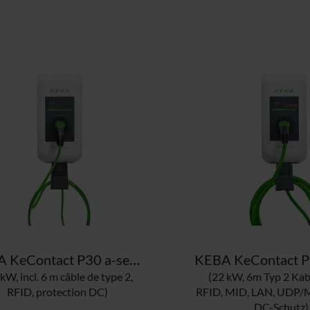
KEBA KeContact P30 a-series GREEN EDITION 123.559 borne de recharge
kW, incl. 6 m câble de type 2,
(22 kW, 6m Typ 2 Kabe
RFID, protection DC)
RFID, MID, LAN, UDP/
DC-Schutz)