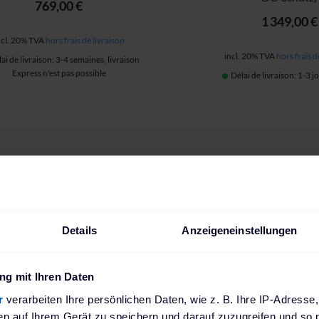
769,00 €
1 349,00 €
ncl. 20% TVA
hors frais de livraison
incl. 20% TVA
hors frais d
ai de livraison: 3-4 semaines, livraison
Express n'est pas possible
Délai de livraison: 1-3 
Details
Anzeigeneinstellungen
g mit Ihren Daten
r
verarbeiten Ihre persönlichen Daten, wie z. B. Ihre IP-Adresse,
en auf Ihrem Gerät zu speichern und darauf zuzugreifen und so 