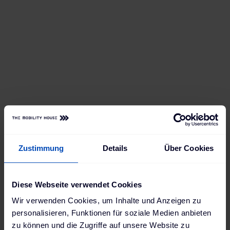
every vehicle ready when
it's needed
Zustimmung
Details
Über Cookies
Diese Webseite verwendet Cookies
Plus:
ChargePilot works with any dynamic tariff
,
Wir verwenden Cookies, um Inhalte und Anzeigen zu
giving fleet operators the freedom to choose (or
personalisieren, Funktionen für soziale Medien anbieten
switch) and easily benefit from dynamic tariff
zu können und die Zugriffe auf unsere Website zu
optimization.