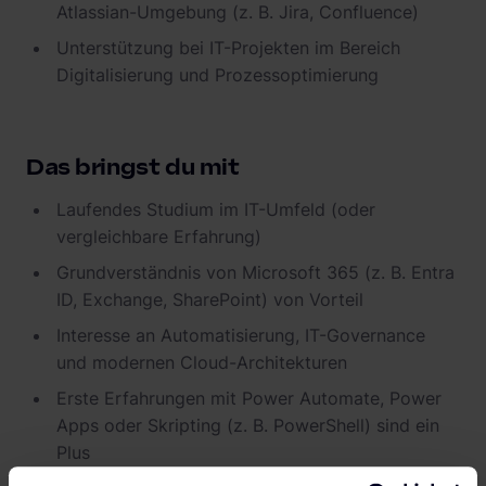
Atlassian-Umgebung (z. B. Jira, Confluence)
Unterstützung bei IT-Projekten im Bereich
Digitalisierung und Prozessoptimierung
Das bringst du mit
Laufendes Studium im IT-Umfeld (oder
vergleichbare Erfahrung)
Grundverständnis von Microsoft 365 (z. B. Entra
ID, Exchange, SharePoint) von Vorteil
Interesse an Automatisierung, IT-Governance
und modernen Cloud-Architekturen
Erste Erfahrungen mit Power Automate, Power
Apps oder Skripting (z. B. PowerShell) sind ein
Plus