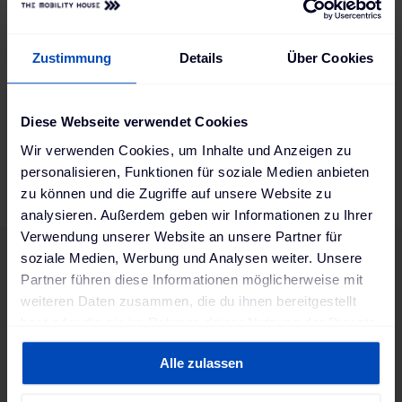
Technisches Verständnis von Netzwerken
(TCP/IP, Wi-Fi, Firewall) wünschenswert
Strukturierte und eigenständige Arbeitsweise
Zustimmung
Details
Über Cookies
Hohe Serviceorientierung und Freude am Lösen
technischer Probleme
Diese Webseite verwendet Cookies
Sehr gute Deutsch- und gute Englischkenntnisse
Wir verwenden Cookies, um Inhalte und Anzeigen zu
in Wort und Schrift
personalisieren, Funktionen für soziale Medien anbieten
zu können und die Zugriffe auf unsere Website zu
analysieren. Außerdem geben wir Informationen zu Ihrer
Verwendung unserer Website an unsere Partner für
soziale Medien, Werbung und Analysen weiter. Unsere
Partner führen diese Informationen möglicherweise mit
Passt du zu uns?
weiteren Daten zusammen, die du ihnen bereitgestellt
hast oder die sie im Rahmen deiner Nutzung der Dienste
Vielfalt bereichert unser Team und macht uns stärker.
gesammelt haben. Weitere Informationen findest du in
Unabhängig von Herkunft, Geschlecht, Alter, sexueller
Alle zulassen
unserer
Datenschutzerklärung
und unserem
Orientierung, Religion oder einer möglichen Behinderung –
Impressum
.
bei uns ist jede:r willkommen! Wir freuen uns auf deine