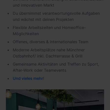
Newsroom
ChargePilot® partner program
und innovativen Markt
References
Du übernimmst verantwortungsvolle Aufgaben
und wächst mit deinen Projekten
Investor relations
Flexible Arbeitszeiten und Homeoffice-
Möglichkeiten
O
ffenes,
diverses & internationales
Team
Moderne Arbeitsplätze nahe Münchner
Ostbahnhof/ inkl. Dachterrasse & Grill
G
emeinsame Aktivitäten und
T
reffen zu Sport,
After-Work oder Teamevents
Und
vieles
mehr
!