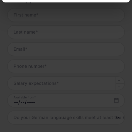
Job Application
First name
*
Last name
*
Email
*
Phone number
*
Salary expectations
*
Available from
*
Do your German langauage skills meet at least the B2 l