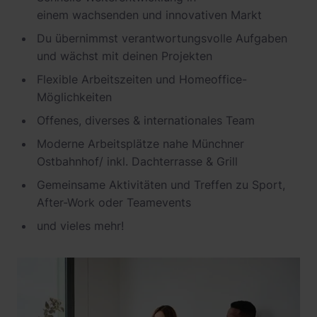
Newsroom
ChargePilot® partner program
einem
wachsenden und innovativen Markt
References
Du übernimmst verantwortungsvolle Aufgaben
und wächst mit deinen Projekten
Investor relations
Flexible Arbeitszeiten und Homeoffice-
Möglichkeiten
O
ffenes,
diverses & internationales
Team
Moderne Arbeitsplätze nahe Münchner
Ostbahnhof/ inkl. Dachterrasse & Grill
G
emeinsame Aktivitäten und
T
reffen zu Sport,
After-Work oder Teamevents
und vieles mehr!