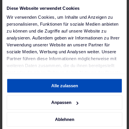
Diese Webseite verwendet Cookies
Wir verwenden Cookies, um Inhalte und Anzeigen zu
personalisieren, Funktionen für soziale Medien anbieten
zu können und die Zugriffe auf unsere Website zu
Passt du zu uns?
analysieren. Außerdem geben wir Informationen zu Ihrer
Vielfalt bereichert unser Team und macht uns stärker.
Verwendung unserer Website an unsere Partner für
Unabhängig von Herkunft, Geschlecht, Alter, sexueller
soziale Medien, Werbung und Analysen weiter. Unsere
Orientierung, Religion oder einer möglichen Behinderung –
Partner führen diese Informationen möglicherweise mit
bei uns ist jede:r willkommen! Wir freuen uns auf deine
weiteren Daten zusammen, die du ihnen bereitgestellt
Bewerbung und darauf, gemeinsam Großes zu erreichen.
hast oder die sie im Rahmen deiner Nutzung der Dienste
gesammelt haben. Weitere Informationen findest du in
Alle zulassen
Your contact person
unserer
Datenschutzerklärung
und unserem
Impressum
.
Vanessa Endres
Anpassen
career@mobilityhouse.com
Ablehnen