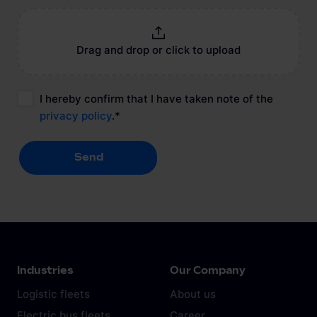
Drag and drop or click to upload
I hereby confirm that I have taken note of the
privacy policy
.
*
Send
Send
Industries
Our Company
Logistic fleets
About us
Electric bus fleets
Career