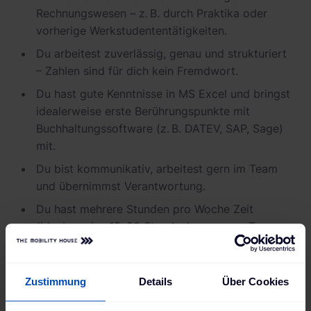
Rechnungswesen – z. B. durch Praktika oder
vorherige Werkstudententätigkeiten.
Du arbeitest zuverlässig, genau und strukturiert
– Zahlen sind für dich kein Fremdwort.
Du hast gute Kenntnisse in MS Excel und bringst
idealerweise erste Berührungspunkte mit
Buchhaltungssoftware (z. B. DATEV, SAP, Sage)
mit.
Du bist kommunikativ, arbeitest gern im Team
und übernimmst Verantwortung.
Du hast mehrere Stunden pro Woche Zeit
(idealerweise 15–20 Stunden), um unser Team zu
unterstützen.
Du verfügst über sehr gute Deutsch-, sowie gute
Zustimmung
Details
Über Cookies
Englisch-Kenntnisse