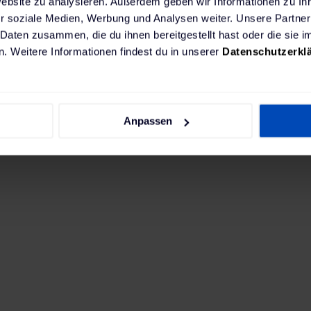
Website zu analysieren. Außerdem geben wir Informationen zu I
d um das Laden von Elektro-LKW sowie aber auch
r soziale Medien, Werbung und Analysen weiter. Unsere Partner
 Daten zusammen, die du ihnen bereitgestellt hast oder die sie
der Beratung, über die Analyse und Konzipierung b
. Weitere Informationen findest du in unserer
Datenschutzerkl
infrastruktur. Gewünscht war auch die Lieferung 
ntegration eines Lade- und Energiemanagementsy
Anpassen
forderung bei der Elektrifizierung im Truck-Berei
ktro-LKWs. Kombiniert mit den im Logistik- bzw. 