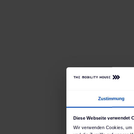
Rein elektrische LKW
Energiehunger. Umso 
Zustimmung
effiziente Nutzung d
jederzeit mögliche Sk
Diese Webseite verwendet 
Lade- und Energiem
Wir verwenden Cookies, um I
Die
Volvo Group (Sch