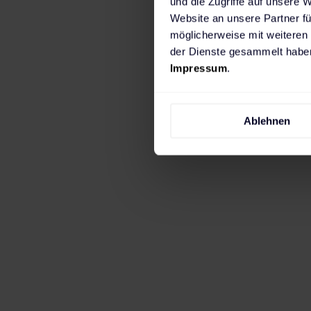
und die Zugriffe auf unsere 
der alle Aspekte run
Website an unsere Partner fü
möglicherweise mit weiteren
kann, angefangen bei 
der Dienste gesammelt haben
Realisierung der Lade
Impressum
.
Software sowie die I
Ablehnen
Eine besondere Heraus
Energiebedarf von Ele