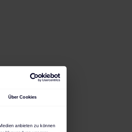
hohen
möglichst
Über Cookies
esweit
. Auch die
intelligentes
 Medien anbieten zu können
ösungsanbieter,