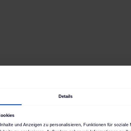
s mit ihren großen Akkus haben einen besonders 
wichtiger war der Volvo Group (Schweiz) AG eine
Details
er Netzanschlüsse an mehreren Standorten land
alierbarkeit gab am Ende den Ausschlag für unser 
Cookies
anagementsystem
ChargePilot®
.
nhalte und Anzeigen zu personalisieren, Funktionen für soziale
weiz) AG
suchte nach einem ganzheitlichen Ladel