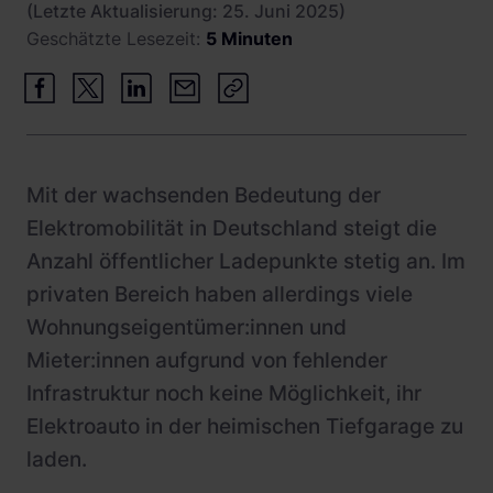
(Letzte Aktualisierung: 25. Juni 2025)
Schnittstellen
Wohnimmobilien
Referenzen
Geschätzte Lesezeit:
5 Minuten
Systemarchitektur
Busflotten
Betrieb und Monitoring
Ladeinfrastruktur-Betreiber
Product Updates
Hotels
Leasinggesellschaften
Mit der wachsenden Bedeutung der
Elektromobilität in Deutschland steigt die
Fachplaner:innen
Anzahl öffentlicher Ladepunkte stetig an. Im
privaten Bereich haben allerdings viele
Wohnungseigentümer:innen und
Mieter:innen aufgrund von fehlender
Infrastruktur noch keine Möglichkeit, ihr
Elektroauto in der heimischen Tiefgarage zu
laden.