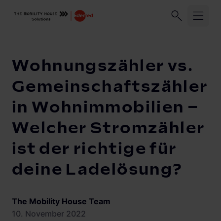
Unser Unternehmen
Geschäftskund:innen
Privatkund:
Startseite
Knowledge Center
Wohnungszähler vs. Gemeinsc
Wohnungszähler vs.
Branchen
Gemeinschaftszähler
in Wohnimmobilien –
Migration
Unternehmensflotten
Welcher Stromzähler
Logistikflotten
Lösungen und Services
ist der richtige für
Autohandel
ChargePilot®
Abrechnung
deine Ladelösung?
Elektroinstallationsbetriebe
Abrechnungsmanagement
Knowledge Center
Übersicht
Stadtwerke und Energieversorger
Lastmanagement
The Mobility House Team
Lastmanagement und Ladelogik
Gewerbeimmobilien
Vehicle-to-Grid
10. November 2022
Solarmanagement