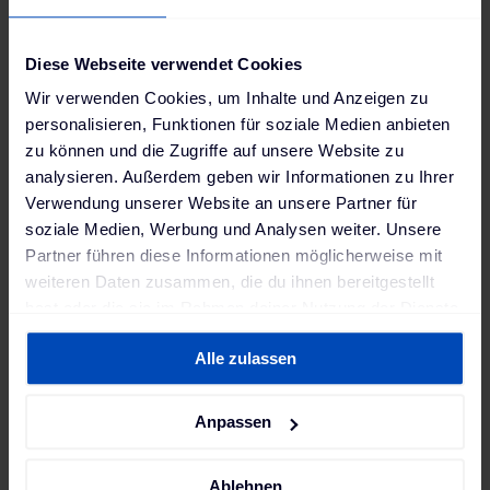
das Schienensystem, das die Ladeinfrastruktur
mit Strom versorgt.
Diese Webseite verwendet Cookies
Außerdem ist ein
zusätzlicher Stromtarif
für
Wir verwenden Cookies, um Inhalte und Anzeigen zu
den Gemeinschaftszähler notwendig. Zu
personalisieren, Funktionen für soziale Medien anbieten
beachten ist hierbei, dass bei einem
zu können und die Zugriffe auf unsere Website zu
Neuabschluss die aktuell marktüblichen Preise
analysieren. Außerdem geben wir Informationen zu Ihrer
gelten.
Verwendung unserer Website an unsere Partner für
soziale Medien, Werbung und Analysen weiter. Unsere
Wenn du davon ausgehst, dass die Zahl der zu
Partner führen diese Informationen möglicherweise mit
elektrifizierenden Stellplätze steigen wird,
weiteren Daten zusammen, die du ihnen bereitgestellt
bietet der Gemeinschaftszähler einen
hast oder die sie im Rahmen deiner Nutzung der Dienste
entscheidenden Vorteil: Nach Installation
gesammelt haben. Weitere Informationen findest du in
lassen sich die einzelnen Stellplätze
günstig
Alle zulassen
unserer
Datenschutzerklärung
und unserem
und
effizient
an das gemeinschaftliche
Impressum
.
Grundsystem anschließen. Der stufenweise
Anpassen
Ausbau ermöglicht den Nutzer:innen einen
unkomplizierten, zeitlich versetzten Einstieg in
die Elektromobilität mit
fairer
Ablehnen