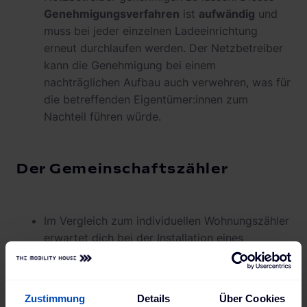
Genehmigungsverfahren
ist
aufwändig
und
muss bei jeder einzelnen Ladeeinrichtung
erneut durchlaufen werden. Der Netzbetreiber
kann die Genehmigung bei einem
nachträglichen Aufbau auch verwehren, was für
die betreffenden Eigentümer:innen zum
Nachteil führen würde.
Der Gemeinschaftszähler
Im Vergleich zum individuellen Wohnungszähler
erwartet dich bei der Installation eines
Gemeinschaftszählers zunächst eine
höhere
Anfangsinvestition
. Diese umfasst etwa den
Zählerschrank inklusive Gebühren für die
Zustimmung
Details
Über Cookies
Setzung sowie den Verteiler beziehungsweise