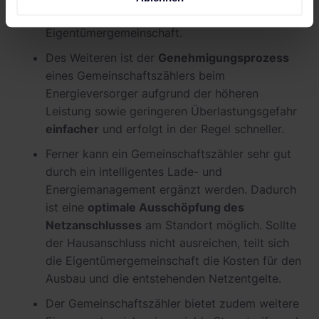
Kostenverteilung
innerhalb der
Eigentümergemeinschaft.
Des Weiteren ist der
Genehmigungsprozess
eines Gemeinschaftszählers beim
Energieversorger aufgrund der höheren
Leistung sowie geringeren Überlastungsgefahr
einfacher
und erfolgt in der Regel schneller.
Ferner kann ein Gemeinschaftszähler sehr gut
durch ein intelligentes Lade- und
Energiemanagement ergänzt werden. Dadurch
ist eine
optimale Ausschöpfung des
Netzanschlusses
am Standort möglich. Sollte
der Hausanschluss nicht ausreichen, teilt sich
die Eigentümergemeinschaft die Kosten für den
Ausbau und die entstehenden Netzentgelte.
Der Gemeinschaftszähler bietet zudem weitere