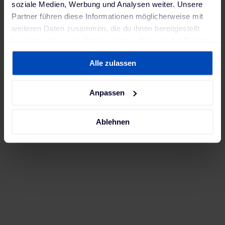
soziale Medien, Werbung und Analysen weiter. Unsere
Partner führen diese Informationen möglicherweise mit
weiteren Daten zusammen, die du ihnen bereitgestellt
hast oder die sie im Rahmen deiner Nutzung der Dienste
gesammelt haben. Weitere Informationen findest du in
Alle zulassen
unserer
Datenschutzerklärung
und unserem
Impressum
.
Anpassen
The vendor-neutral software and hardware
ChargePilot is already set for the breakthrough of
electric mobility and can be extended almost
Ablehnen
infinitely. At the same time, the charging and energy
management ensures that sufficient energy is
available for the other applications in the building.
The locally installed solution includes a graphical
user interface on the computer. Without any
technical know-how, the ASB employees can see
which vehicles are currently being charged, what