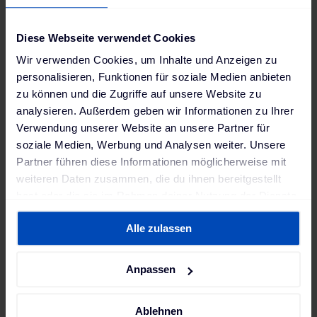
wurde mit vergleichsweise geringem Aufwand auf
mittlerweile 16 AC-Wallboxen und 3 DC-
Schnellladepunkte erweitert – dank der anfangs
Diese Webseite verwendet Cookies
bereits berücksichtigten Leerrohre. Im Endausbau
Wir verwenden Cookies, um Inhalte und Anzeigen zu
sind in Menden sogar bis zu 30 Ladepunkte möglich,
personalisieren, Funktionen für soziale Medien anbieten
an denen nicht nur die Elektroautos von Kund:innen,
zu können und die Zugriffe auf unsere Website zu
sondern auch Probe- und Auslieferungsfahrzeuge
analysieren. Außerdem geben wir Informationen zu Ihrer
der Autohausgruppe zuverlässig und schnell geladen
Verwendung unserer Website an unsere Partner für
werden können.
soziale Medien, Werbung und Analysen weiter. Unsere
Partner führen diese Informationen möglicherweise mit
weiteren Daten zusammen, die du ihnen bereitgestellt
hast oder die sie im Rahmen deiner Nutzung der Dienste
gesammelt haben. Weitere Informationen findest du in
Alle zulassen
unserer
Datenschutzerklärung
und unserem
Impressum
.
Anpassen
Ablehnen
ChargePilot®