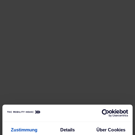
Insbesondere am Standort Menden, dem Hauptsitz
von Rosier, zeigt sich exemplarisch, wie
ChargePilot®
seine Stärken voll ausspielt und den
vorhandenen Netzanschluss ohne kostspielige
Erweiterungen effizient nutzt. Die ursprüngliche
Grundinstallation mit zunächst sieben AC-Wallboxen
Zustimmung
Details
Über Cookies