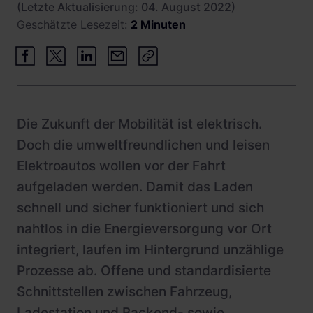
(Letzte Aktualisierung: 04. August 2022)
Stadtwerke und Energieversorger
Geschätzte Lesezeit:
2 Minuten
Betrieb und Monitoring
Busflotten
Product Updates
Betreiber
Leasinggesellschaften
Hotels
Die Zukunft der Mobilität ist elektrisch.
Doch die umweltfreundlichen und leisen
Fachplaner:innen
Elektroautos wollen vor der Fahrt
aufgeladen werden. Damit das Laden
schnell und sicher funktioniert und sich
nahtlos in die Energieversorgung vor Ort
integriert, laufen im Hintergrund unzählige
Prozesse ab. Offene und standardisierte
Schnittstellen zwischen Fahrzeug,
Ladestation und Backend- sowie