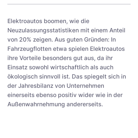
Schnittstellen
Wohnimmobilien
Referenzen
Systemarchitektur
Busflotten
Elektroautos boomen, wie die
Betrieb und Monitoring
Ladeinfrastruktur-Betreiber
Neuzulassungsstatistiken mit einem Anteil
von 20% zeigen. Aus guten Gründen: In
Product Updates
Hotels
Fahrzeugflotten etwa spielen Elektroautos
Leasinggesellschaften
ihre Vorteile besonders gut aus, da ihr
Fachplaner:innen
Einsatz sowohl wirtschaftlich als auch
ökologisch sinnvoll ist. Das spiegelt sich in
der Jahresbilanz von Unternehmen
einerseits ebenso positiv wider wie in der
Außenwahrnehmung andererseits.