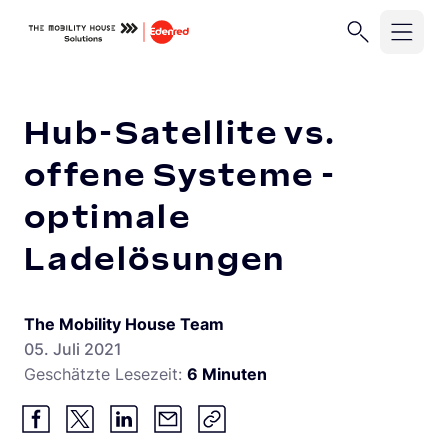
Unser Unternehmen
Geschäftskund:innen
Privatkund:
Startseite
Knowledge Center
Hub-Satellite vs. offene Sys
Hub-Satellite vs.
Branchen
offene Systeme -
optimale
Migration
Unternehmensflotten
Ladelösungen
Logistikflotten
Lösungen und Services
Autohandel
ChargePilot®
The Mobility House Team
Abrechnung
Elektroinstallationsbetriebe
05. Juli 2021
Abrechnungsmanagement
Knowledge Center
Geschätzte Lesezeit:
6 Minuten
Übersicht
Stadtwerke und Energieversorger
Lastmanagement
Lastmanagement und Ladelogik
Gewerbeimmobilien
Vehicle-to-Grid
Solarmanagement