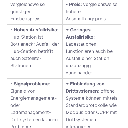
vergleichsweise
- Preis:
vergleichsweise
günstiger
höherer
Einstiegspreis
Anschaffungspreis
- Hohes Ausfallrisiko
:
+ Geringes
Hub-Station ist
Ausfallrisiko
:
Bottleneck; Ausfall der
Ladestationen
Hub-Station betrifft
funktionieren auch bei
auch Satellite-
Ausfall einer Station
Stationen
unabhängig
voneinander
- Signalprobleme
:
+ Einbindung von
Signale von
Drittsystemen
: offene
Energiemanagement-
Systeme können mittels
oder
Standardprotokolle wie
Lademanagement-
Modbus oder OCPP mit
Drittsystemen können
Drittsystemen
Probleme
interagieren