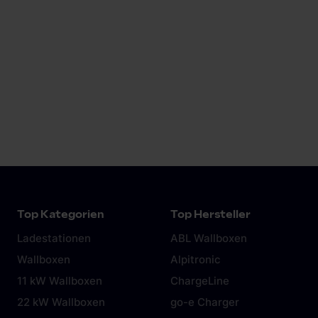
AUTO BILD Wallbox-Test 2024:
Wir haben die Testsieger!
Lade dein E-Auto mit der besten
Ladestationen laut AUTO BILD Test 2024.
Mehr anzeigen
Top Kategorien
Top Hersteller
Ladestationen
ABL Wallboxen
Wallboxen
Alpitronic
11 kW Wallboxen
ChargeLine
22 kW Wallboxen
go-e Charger