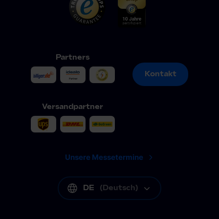
Partners
Kontakt
Kontakt
Versandpartner
Unsere Messetermine
DE
(
Deutsch
)