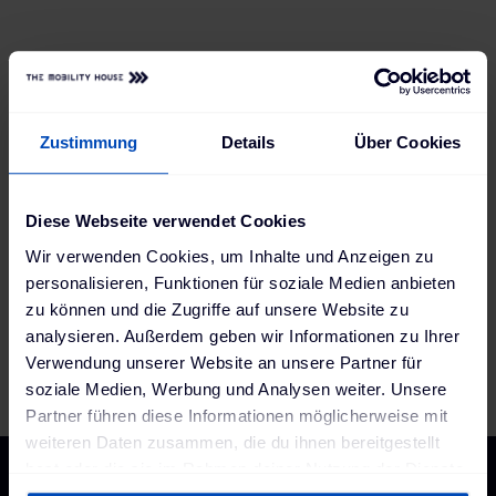
Wallboxen
Wallboxen 11 kW
Wallboxen 22 kW
Mobile Ladestationen
Zustimmung
Details
Über Cookies
Schnellladestationen
Ladesäulen
Diese Webseite verwendet Cookies
Ladekabel
Lademanagement
Wir verwenden Cookies, um Inhalte und Anzeigen zu
Abrechnungsmanagement
personalisieren, Funktionen für soziale Medien anbieten
zu können und die Zugriffe auf unsere Website zu
analysieren. Außerdem geben wir Informationen zu Ihrer
Förderdatenbank
Verwendung unserer Website an unsere Partner für
soziale Medien, Werbung und Analysen weiter. Unsere
Partner führen diese Informationen möglicherweise mit
weiteren Daten zusammen, die du ihnen bereitgestellt
hast oder die sie im Rahmen deiner Nutzung der Dienste
gesammelt haben. Weitere Informationen findest du in