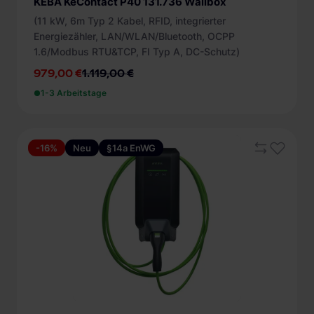
KEBA KeContact P40 131.736 Wallbox
(11 kW, 6m Typ 2 Kabel, RFID, integrierter
Energiezähler, LAN/WLAN/Bluetooth, OCPP
1.6/Modbus RTU&TCP, FI Typ A, DC-Schutz)
979,00 €
1.119,00 €
1-3 Arbeitstage
-16%
Neu
§14a EnWG