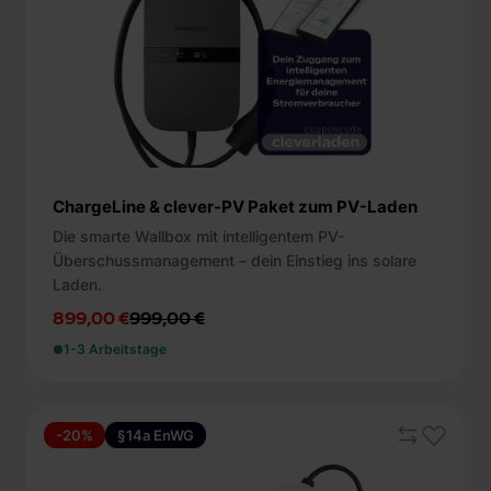
Protokolle
SIM (8)
EEBus (3)
Kompatibel mit
WLAN (24)
Modbus RTU (10)
Abrechnungslösung (11)
Zugangsschutz
Modbus TCP (20)
ChargePilot (4)
OCPP (20)
App (13)
Energiezähler
Smart-Home (Energiemanagement) (8)
+ mehr
ohne (1)
Solarstromladen (28)
eichrechtskonform (3)
ChargeLine & clever-PV Paket zum PV-Laden
Testsieger
PIN (2)
MID (11)
Die smarte Wallbox mit intelligentem PV-
Plug and Charge (ISO 15118) (8)
Auto Bild (3)
Überschussmanagement – dein Einstieg ins solare
ohne (3)
+ mehr
electricar (5)
Laden.
ungeeicht (14)
899,00 €
999,00 €
1-3 Arbeitstage
-20%
§14a EnWG