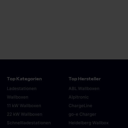
Webinar
Effizientes Laden mit PV-Strom
Webinar on demand
Jetzt ansehen
Top Kategorien
Top Hersteller
Ladestationen
ABL Wallboxen
Wallboxen
Alpitronic
11 kW Wallboxen
ChargeLine
22 kW Wallboxen
go-e Charger
Schnellladestationen
Heidelberg Wallbox