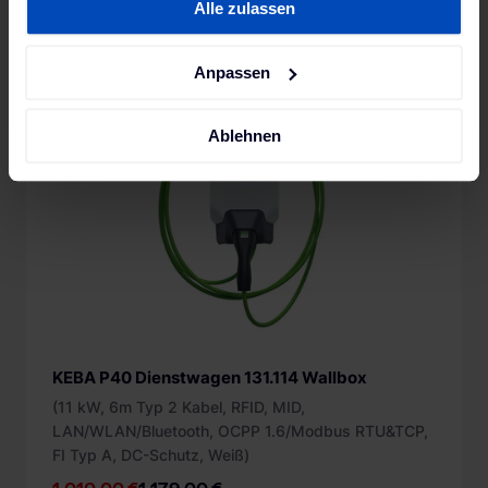
Alle zulassen
unserer
Datenschutzerklärung
und unserem
1-3 Arbeitstage
Impressum
.
Anpassen
-14%
Neu
§14a EnWG
Ablehnen
KEBA P40 Dienstwagen 131.114 Wallbox
(11 kW, 6m Typ 2 Kabel, RFID, MID,
LAN/WLAN/Bluetooth, OCPP 1.6/Modbus RTU&TCP,
FI Typ A, DC-Schutz, Weiß)