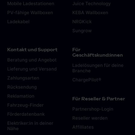
Mobile Ladestationen
Juice Technology
PV-fähige Wallboxen
KEBA Wallboxen
Ladekabel
NRGKick
Sungrow
Kontakt und Support
Für
Geschäftskund:innen
Beratung und Angebot
Ladelösungen für deine
Lieferung und Versand
Branche
Zahlungsarten
ChargePilot®
Rücksendung
Reklamation
Für Reseller & Partner
Fahrzeug-Finder
Partnershop-Login
Förderdatenbank
Reseller werden
Elektriker:in in deiner
Affilliates
Nähe