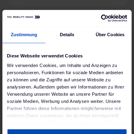
-18%
Neu
Testsieger
§14a EnWG
Zustimmung
Details
Über Cookies
Diese Webseite verwendet Cookies
Wir verwenden Cookies, um Inhalte und Anzeigen zu
personalisieren, Funktionen für soziale Medien anbieten
zu können und die Zugriffe auf unsere Website zu
analysieren. Außerdem geben wir Informationen zu Ihrer
Verwendung unserer Website an unsere Partner für
1
soziale Medien, Werbung und Analysen weiter. Unsere
NRGkick Pure + PV 12501000-30001002 mobile Ladestation
Partner führen diese Informationen möglicherweise mit
(22 kW, 5m Typ 2 Kabel, APP, integrierter
weiteren Daten zusammen, die du ihnen bereitgestellt
Energiezähler, WLAN/Bluetooth, DC-Schutz)
hast oder die sie im Rahmen deiner Nutzung der Dienste
749,00 €
919,00 €
gesammelt haben. Weitere Informationen findest du in