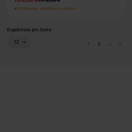
1.010,00 €
1.179,00 €
5-6 Wochen, kein Express möglich
Ergebnisse pro Seite
:
12
1
2
...
Wir haben über 56.000 zufriedene