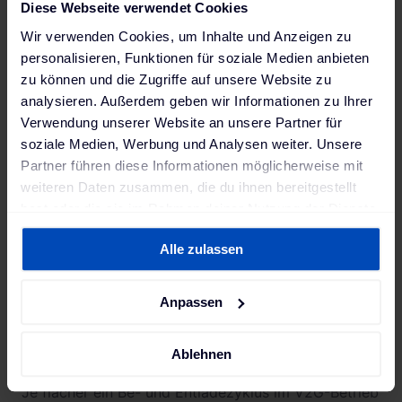
Sofortiges Laden ist die
Diese Webseite verwendet Cookies
schlechteste Alternative
Wir verwenden Cookies, um Inhalte und Anzeigen zu
personalisieren, Funktionen für soziale Medien anbieten
zu können und die Zugriffe auf unsere Website zu
analysieren. Außerdem geben wir Informationen zu Ihrer
Das unmittelbare Laden führt zu hoher Alterung, da
Verwendung unserer Website an unsere Partner für
die Batterie häufig im 100 Prozent-Bereich ist, und
soziale Medien, Werbung und Analysen weiter. Unsere
Netzbelastung. Zudem wird die Batterie hierbei nicht
Partner führen diese Informationen möglicherweise mit
monetarisiert und dadurch nicht der maximale
weiteren Daten zusammen, die du ihnen bereitgestellt
Nutzen daraus gezogen.
hast oder die sie im Rahmen deiner Nutzung der Dienste
gesammelt haben. Weitere Informationen findest du in
Alle zulassen
unserer
Datenschutzerklärung
und unserem
Das Verständnis von
Impressum
.
Batteriealterung ist
Anpassen
entscheidend
Ablehnen
Je flacher ein Be- und Entladezyklus im V2G-Betrieb