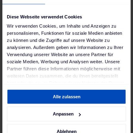
Diese Webseite verwendet Cookies
Wir verwenden Cookies, um Inhalte und Anzeigen zu
personalisieren, Funktionen für soziale Medien anbieten
zu können und die Zugriffe auf unsere Website zu
analysieren. Außerdem geben wir Informationen zu Ihrer
Von der Idee bis zur Umsetzung ist kaum mehr als
Verwendung unserer Website an unsere Partner für
ein Jahr vergangen, ein äußerst kurzer Zeitraum für
soziale Medien, Werbung und Analysen weiter. Unsere
ein Projekt dieser Dimension. Die Kosten für die
Partner führen diese Informationen möglicherweise mit
gesamte Vorrüstung lagen bei etwa 95.000 Euro für
weiteren Daten zusammen, die du ihnen bereitgestellt
40 Stellplätze – also rund 2.400 Euro pro
hast oder die sie im Rahmen deiner Nutzung der Dienste
Ladepunkt. Hinzu kamen die Kosten für die Wallbox,
gesammelt haben. Weitere Informationen findest du in
Alle zulassen
unserer
Datenschutzerklärung
und unserem
die je nach Hersteller und Modell variieren und ab
Impressum
.
etwa 1.000 Euro beginnen. Dank der zum Zeitpunkt
des Aufbaus noch erhältlichen KfW-Förderung in
Anpassen
Höhe von 900 Euro erhielten viele Nutzer:innen ihre
Wallbox beinahe zum Nulltarif.
Ablehnen