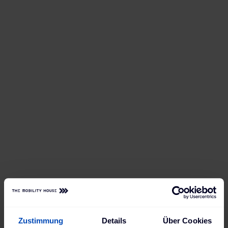
Webinar: Zukunftssichere Ladelösungen
und Technologien für
Gewerbeimmobilien
Melde dich jetzt an und gestalte die Zukunft der
Mobilität in deiner Immobilie mit!
Jetzt zum Webinar anmelden
Zustimmung
Details
Über Cookies