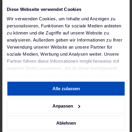
Webinar
Diese Webseite verwendet Cookies
DC-Laden für Trucks: Ladeparks &
Wir verwenden Cookies, um Inhalte und Anzeigen zu
Hochleistung
personalisieren, Funktionen für soziale Medien anbieten
Webinaraufzeichnung vom 27.02.2025
zu können und die Zugriffe auf unsere Website zu
Jetzt ansehen
analysieren. Außerdem geben wir Informationen zu Ihrer
Verwendung unserer Website an unsere Partner für
soziale Medien, Werbung und Analysen weiter. Unsere
Partner führen diese Informationen möglicherweise mit
weiteren Daten zusammen, die du ihnen bereitgestellt
hast oder die sie im Rahmen deiner Nutzung der Dienste
gesammelt haben. Weitere Informationen findest du in
Alle zulassen
unserer
Datenschutzerklärung
und unserem
Impressum
.
Anpassen
Ablehnen