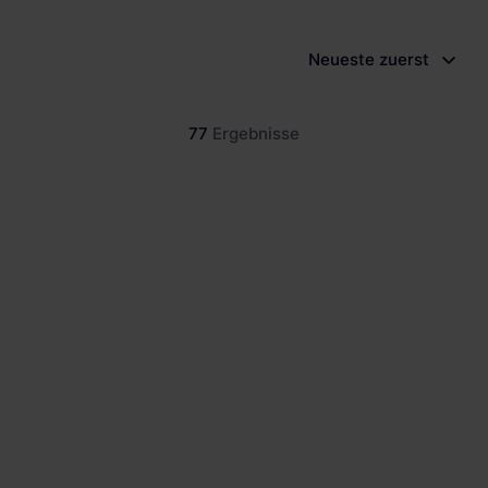
Schnellladestationen
Vehicle-to-Grid
Ladesäulen
Neueste zuerst
Gewerbespeicher
PV-fähige Wallboxen
77
Ergebnisse
Dienstwagen Wallboxen
Balkonkraftwerke
Set-Angebote
Ladekabel
Zubehör
B-Ware
Hersteller
Blog