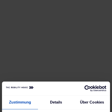
Webinar
DC-Laden unter 50 kW – ab wann
lohnt es sich wirklich?
Aufzeichnung vom 05.02.2026
Jetzt ansehen
On demand
Zustimmung
Details
Über Cookies