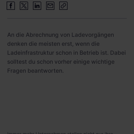
Schnittstellen
Wohnimmobilien
Referenzen
Systemarchitektur
Busflotten
Betrieb und Monitoring
Ladeinfrastruktur-Betreiber
An die Abrechnung von Ladevorgängen
Product Updates
Hotels
denken die meisten erst, wenn die
Leasinggesellschaften
Ladeinfrastruktur schon in Betrieb ist. Dabei
solltest du schon vorher einige wichtige
Fachplaner:innen
Fragen beantworten.