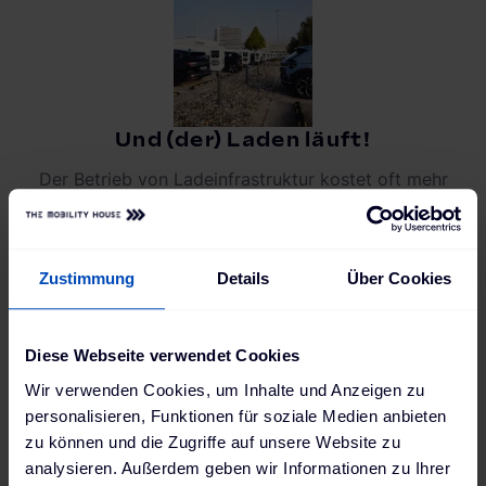
Und (der) Laden läuft!
Der Betrieb von Ladeinfrastruktur kostet oft mehr
Nerven als gedacht. In unserem
kostenlosen
Whitepaper
erfährst du, worauf es wirklich
ankommt, wo typische Stolperfallen liegen – und
Zustimmung
Details
Über Cookies
wie du Aufwand und Kosten langfristig im Griff
behältst.
Diese Webseite verwendet Cookies
Jetzt Insights sichern
Wir verwenden Cookies, um Inhalte und Anzeigen zu
personalisieren, Funktionen für soziale Medien anbieten
zu können und die Zugriffe auf unsere Website zu
analysieren. Außerdem geben wir Informationen zu Ihrer