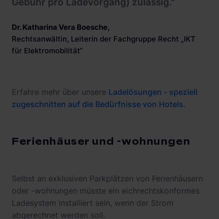
Gebühr pro Ladevorgang) zulässig."
Dr. Katharina Vera Boesche
,
Rechtsanwältin, Leiterin der Fachgruppe Recht „IKT
für Elektromobilität“
Erfahre mehr über unsere
Ladelösungen - speziell
zugeschnitten auf die Bedürfnisse von Hotels
.
Ferienhäuser und -wohnungen
DE
(
Deutsch
)
Selbst an exklusiven Parkplätzen von Ferienhäusern
oder -wohnungen müsste ein eichrechtskonformes
Ladesystem installiert sein, wenn der Strom
abgerechnet werden soll.