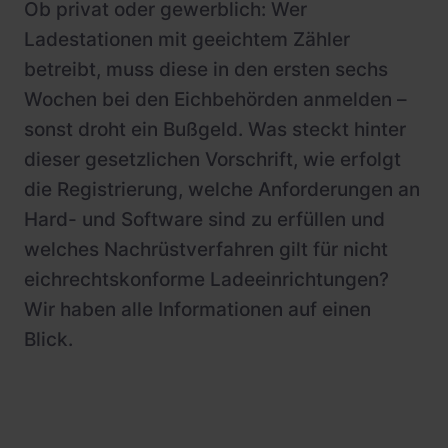
Ob privat oder gewerblich: Wer
Schnittstellen
Wohnimmobilien
Referenzen
Ladestationen mit geeichtem Zähler
Systemarchitektur
Busflotten
betreibt, muss diese in den ersten sechs
Betrieb und Monitoring
Ladeinfrastruktur-Betreiber
Wochen bei den Eichbehörden anmelden –
sonst droht ein Bußgeld. Was steckt hinter
Product Updates
Hotels
dieser gesetzlichen Vorschrift, wie erfolgt
Leasinggesellschaften
die Registrierung, welche Anforderungen an
Fachplaner:innen
Hard- und Software sind zu erfüllen und
welches Nachrüstverfahren gilt für nicht
eichrechtskonforme Ladeeinrichtungen?
Wir haben alle Informationen auf einen
Blick.