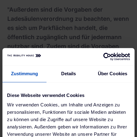
"Außerdem sind die Vorgaben der
Ladesäulenverordnung zu beachten, wenn
es sich um Parkflächen handelt, die
öffentlich zugänglich und für jedermann
nutzbar sind. Zudem sind die Vorgaben
der Preisangabenverordnung zu beachten,
wenn es sich bei den Kund:innen oder
Besucher:innen um Verbraucher:innen
Zustimmung
Details
Über Cookies
handelt."
Diese Webseite verwendet Cookies
Dr. Katharina Vera Boesche
,
Wir verwenden Cookies, um Inhalte und Anzeigen zu
Rechtsanwältin, Leiterin der Fachgruppe Recht in dem
personalisieren, Funktionen für soziale Medien anbieten
vom Bundesministerium für Wirtschaft und Energie
zu können und die Zugriffe auf unsere Website zu
(BMWi) geförderten Forschungs- und
analysieren. Außerdem geben wir Informationen zu Ihrer
Technologieprogramm „IKT für Elektromobilität
Verwendung unserer Website an unsere Partner für