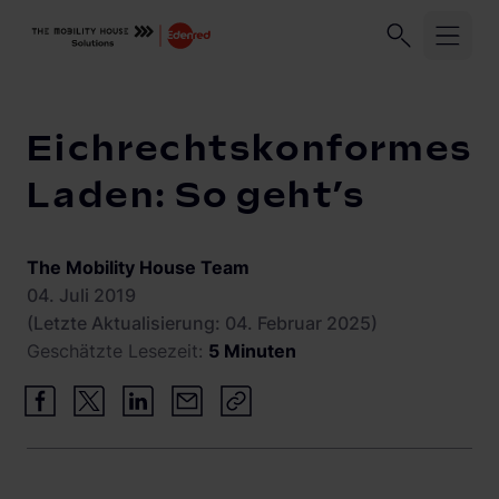
Unser Unternehmen
Geschäftskund:innen
Privatkund:
Startseite
Knowledge Center
Eichrechtskonformes Laden: 
Eichrechtskonformes
Branchen
Laden: So geht’s
Migration
Unternehmensflotten
The Mobility House Team
Logistikflotten
Lösungen und Services
04. Juli 2019
(Letzte Aktualisierung: 04. Februar 2025)
Autohandel
Geschätzte Lesezeit:
5 Minuten
ChargePilot®
Abrechnung
Elektroinstallationsbetriebe
Abrechnungsmanagement
Knowledge Center
Übersicht
Stadtwerke und Energieversorger
Lastmanagement
Lastmanagement und Ladelogik
Gewerbeimmobilien
Vehicle-to-Grid
Solarmanagement