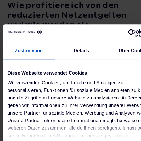
Wie profitiere ich von den
reduzierten Netzentgelten
und wie werden sie
berechnet?
Zustimmung
Details
Über Coo
Du hast zwei Möglichkeiten – mit Ausblick auf eine
dritte Option für 2025:
Diese Webseite verwendet Cookies
Wir verwenden Cookies, um Inhalte und Anzeigen zu
Pauschale
Netzentgeltreduzierung
: Du
personalisieren, Funktionen für soziale Medien anbieten zu 
erhältst eine jährliche Gutschrift oder einen
und die Zugriffe auf unsere Website zu analysieren. Außerd
geben wir Informationen zu Ihrer Verwendung unserer Websi
Pauschalbetrag - etwa 160€ im Jahr. Das
unsere Partner für soziale Medien, Werbung und Analysen we
funktioniert ähnlich, wie du es bereits heute
Unsere Partner führen diese Informationen möglicherweise m
vom Abschlag auf deinen Strompreis kennst.
weiteren Daten zusammen, die du ihnen bereitgestellt hast o
Du musst nichts weiter tun, dein Stromtarif
sie im Rahmen deiner Nutzung der Dienste gesammelt
wird automatisch angepasst. Besonders