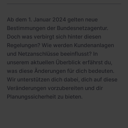
Schnellladestationen
Vehicle-to-Grid
Ladesäulen
Ab dem 1. Januar 2024 gelten neue
Gewerbespeicher
PV-fähige Wallboxen
Bestimmungen der Bundesnetzagentur.
Doch was verbirgt sich hinter diesen
Dienstwagen Wallboxen
Regelungen? Wie werden Kundenanlagen
Balkonkraftwerke
und Netzanschlüsse beeinflusst? In
Set-Angebote
unserem aktuellen Überblick erfährst du,
was diese Änderungen für dich bedeuten.
Ladekabel
Wir unterstützen dich dabei, dich auf diese
Zubehör
Veränderungen vorzubereiten und dir
B-Ware
Planungssicherheit zu bieten.
Hersteller