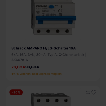
Schnellladestationen
Spelsberg (5)
Minimum
Maximum
Vehicle-to-Grid
Ladesäulen
Nur Angebote anzeigen
Gewerbespeicher
PV-fähige Wallboxen
Dienstwagen Wallboxen
Balkonkraftwerke
Schrack AMPARO FI/LS-Schalter 16A
Set-Angebote
6kA, 16A, 3+N, 30mA, Typ A, C-Charakteristik |
Ladekabel
AK667816
79,00 €
99,00 €
Zubehör
4-5 Wochen, kein Express möglich
B-Ware
Hersteller
-20%