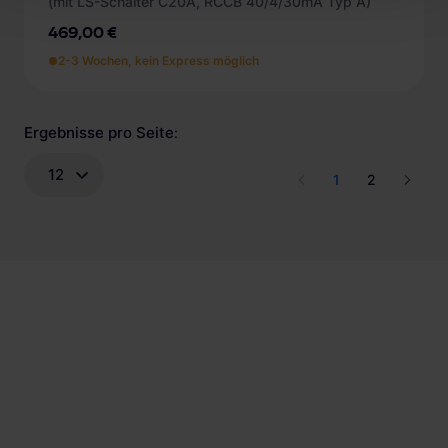
(mit LS-Schalter C20A, RCCB 40/4/30mA Typ A)
469,00 €
2-3 Wochen, kein Express möglich
Ergebnisse pro Seite
:
12
1
2