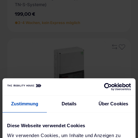
TN-S-Systeme)
199,00 €
3-4 Wochen, kein Express möglich
Zustimmung
Details
Über Cookies
Spelsberg Kleinverteiler AK 28+EMOBIL 11kW-ÜSS-Z
Diese Webseite verwendet Cookies
(mit LS-Schalter 3-polig C16A, RCCB 40/4/30mA
Wir verwenden Cookies, um Inhalte und Anzeigen zu