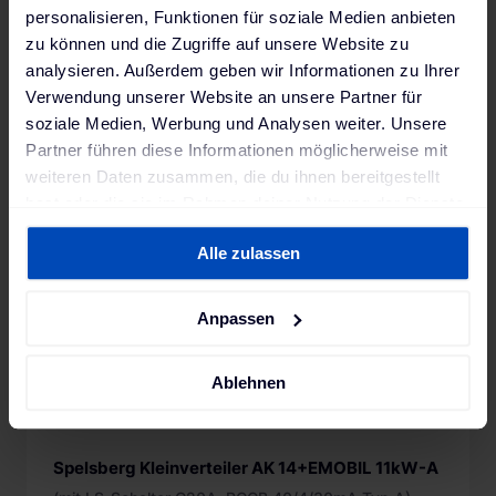
Typ A, Überspannungsschutz Typ 1 + Typ 2 + Typ 3
personalisieren, Funktionen für soziale Medien anbieten
für TNS-Systeme, Drehstromzähler mit MID-
zu können und die Zugriffe auf unsere Website zu
Zulassung als Zwischenzähler)
1.139,00 €
analysieren. Außerdem geben wir Informationen zu Ihrer
Verwendung unserer Website an unsere Partner für
3-4 Wochen, kein Express möglich
soziale Medien, Werbung und Analysen weiter. Unsere
Partner führen diese Informationen möglicherweise mit
weiteren Daten zusammen, die du ihnen bereitgestellt
hast oder die sie im Rahmen deiner Nutzung der Dienste
gesammelt haben. Weitere Informationen findest du in
Alle zulassen
unserer
Datenschutzerklärung
und unserem
Impressum
.
Anpassen
Ablehnen
Spelsberg Kleinverteiler AK 14+EMOBIL 11kW-A