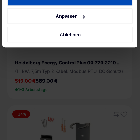
Impressum
.
Anpassen
Ablehnen
Heidelberg Energy Control Plus 00.779.3219 Wallbox B-Ware
(11 kW, 7,5m Typ 2 Kabel, Modbus RTU, DC-Schutz)
519,00 €
589,00 €
1-3 Arbeitstage
-34%