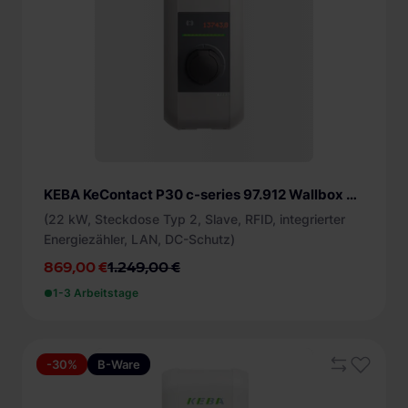
ohne (7)
App (31)
Ausführung
Plug and Charge (ISO 15118) (7)
Display (6)
RFID (37)
glatt (1)
Protokolle
LED (41)
+ mehr
Modbus RTU (8)
Kompatibel mit
Modbus TCP (20)
Abrechnungslösung (9)
OCPP (30)
ChargePilot (5)
UDP (7)
KEBA KeContact P30 c-series 97.912 Wallbox B-Ware
Lastmanagement (2)
(22 kW, Steckdose Typ 2, Slave, RFID, integrierter
Smart-Home (Energiemanagement) (7)
Energiezähler, LAN, DC-Schutz)
+ mehr
869,00 €
1.249,00 €
1-3 Arbeitstage
-30%
B-Ware