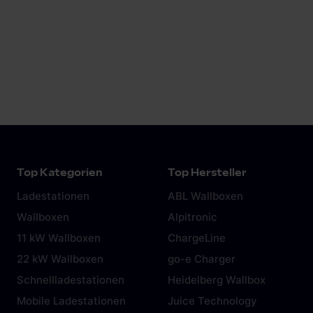
Schnellladestationen
11 kW Wallboxen
22 kW Wallboxen
Ladekabel
Top Kategorien
Top Hersteller
Ladestationen
ABL Wallboxen
Wallboxen
Alpitronic
11 kW Wallboxen
ChargeLine
22 kW Wallboxen
go-e Charger
Schnellladestationen
Heidelberg Wallbox
Mobile Ladestationen
Juice Technology