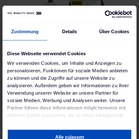
Zustimmung
Details
Über Cookies
Diese Webseite verwendet Cookies
Wir verwenden Cookies, um Inhalte und Anzeigen zu
Fronius Wattpilot Home 11 J 2.0 4,240,404 Wallbox B-Ware
personalisieren, Funktionen für soziale Medien anbieten
(11 kW, Steckdose Typ 2, RFID/APP, WLAN, OCPP
zu können und die Zugriffe auf unsere Website zu
1.6, AC, DC + 6mA)
analysieren. Außerdem geben wir Informationen zu Ihrer
849,00 €
939,00 €
Verwendung unserer Website an unsere Partner für
1-3 Arbeitstage
soziale Medien, Werbung und Analysen weiter. Unsere
Partner führen diese Informationen möglicherweise mit
weiteren Daten zusammen, die du ihnen bereitgestellt
-12%
§14a EnWG
B-Ware
hast oder die sie im Rahmen deiner Nutzung der Dienste
gesammelt haben. Weitere Informationen findest du in
Alle zulassen
unserer
Datenschutzerklärung
und unserem