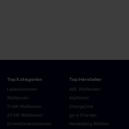
DC-Laden unter 50 kW – ab wann
lohnt es sich wirklich?
Aufzeichnung vom 05.02.2026
Jetzt ansehen
Top Kategorien
Top Hersteller
Ladestationen
ABL Wallboxen
Wallboxen
Alpitronic
11 kW Wallboxen
ChargeLine
22 kW Wallboxen
go-e Charger
Schnellladestationen
Heidelberg Wallbox