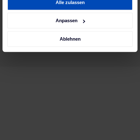
Alle zulassen
unserer
Datenschutzerklärung
und unserem
5-6 Wochen, kein Express möglich
Impressum
.
Anpassen
Ergebnisse pro Seite
:
Ablehnen
12
1
2
...
Wir haben über 56.000 zufriedene
Kund:innen.