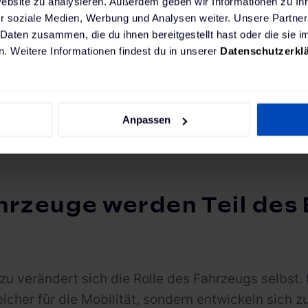
Website zu analysieren. Außerdem geben wir Informationen zu I
wegweisend für die E-Mobilit
r soziale Medien, Werbung und Analysen weiter. Unsere Partner
 Daten zusammen, die du ihnen bereitgestellt hast oder die sie
In unserem
On-demand-Webinar
besprechen 
. Weitere Informationen findest du in unserer
Datenschutzerkl
Themen, die E-Mobilität und Ladeinfrastruktu
werden.
Jetzt Aufzeichnung anschauen
Anpassen
hrzeuge werden Teil des
azu verändert sich die Rolle des Fahrzeugs selbst. 
icher für die Mobilität, sondern entwickeln sich 