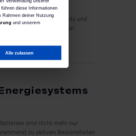
hrer Verwendung unserer
ät
 führen diese Informationen
 im Rahmen deiner Nutzung
unsere Experten die Trends und
ärung
und unserem
r im Jahr 2026 beeinflussen
Alle zulassen
 Energiesystems
Batterien sind nicht mehr nur
zunehmend zu aktiven Bestandteilen