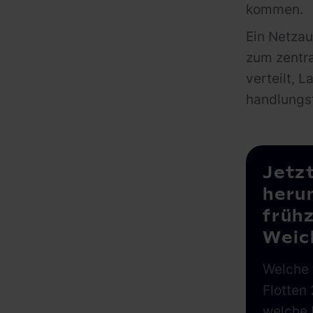
kommen.
Ein Netzau
zum zentra
verteilt, 
handlungs
Jetz
heru
frühz
Weich
Welche 
Flotten
welche 