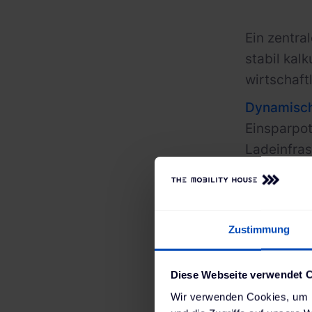
Ein zentra
stabil kal
wirtschaft
Dynamisch
Einsparpot
Ladeinfras
Ladeproze
Wer diese 
zwischen 3
Zustimmung
Diese Webseite verwendet 
Wir verwenden Cookies, um I