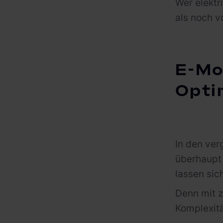
Wer elektr
als noch v
E-Mob
Opti
In den ver
überhaupt 
lassen sich
Denn mit z
Komplexitä