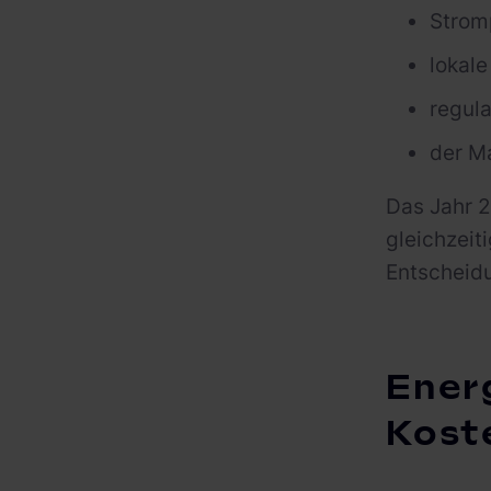
Strom
lokal
regul
der Ma
Das Jahr 2
gleichzeit
Entscheidu
Ener
Kost