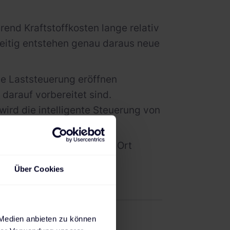
rend Kraftstoffkosten lange relativ
chzeitig entstehen genau daraus neue
ble Laststeuerung eröffnen
darauf vorbereitet sind.
wird die intelligente Steuerung von
ieblichen Anforderungen.
en und Anforderungen vor Ort
Über Cookies
 Medien anbieten zu können
nds 2026 werden