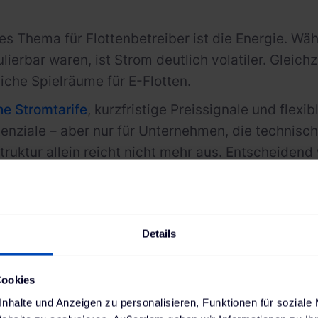
les Thema für Flottenbetreiber ist die Energie. Wäh
kulierbar waren, ist Strom deutlich volatiler. Glei
liche Spielräume für E-Flotten.
e Stromtarife
, kurzfristige Preissignale und flexi
enziale – aber nur für Unternehmen, die technisch 
truktur allein reicht nicht mehr aus. Entscheidend 
ssen im Zusammenspiel mit Fahrprofilen und betr
Möglichkeiten nutzt, kann je nach Betriebsabläuf
0 und 70 Prozent Energiekosten sparen.
Details
Cookies
nhalte und Anzeigen zu personalisieren, Funktionen für soziale
Experten-Webinar: Diese Tre