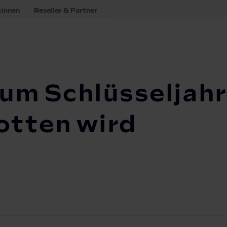
:innen
Reseller & Partner
seljahr für elektrische Flotten wird
m Schlüsseljahr
lotten wird