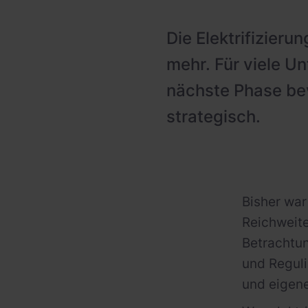
Ladeinfrastruktur-Betreiber
Die Elektrifizieru
Hotels
mehr. Für viele Un
Leasinggesellschaften
nächste Phase bev
Fachplaner:innen
strategisch.
Bisher war
Reichweite
Betrachtun
und Reguli
und eigene