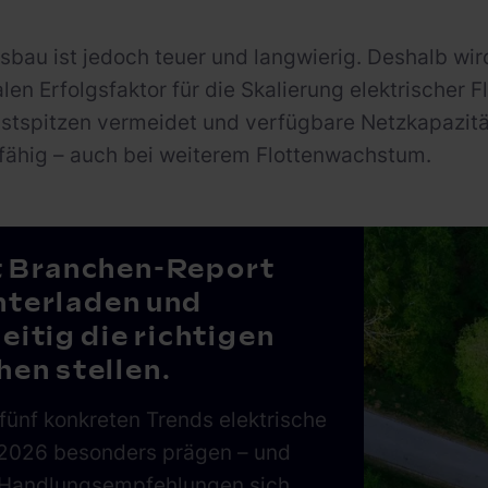
sbau ist jedoch teuer und langwierig. Deshalb wi
len Erfolgsfaktor für die Skalierung elektrischer F
Lastspitzen vermeidet und verfügbare Netzkapazität
fähig – auch bei weiterem Flottenwachstum.
t Branchen-Report
nterladen und
eitig die richtigen
en stellen.
fünf konkreten Trends elektrische
 2026 besonders prägen – und
Handlungsempfehlungen sich