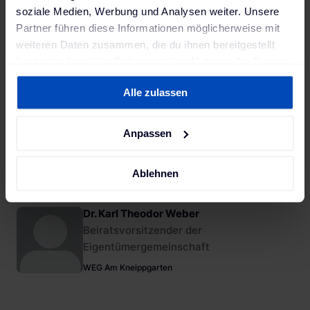
soziale Medien, Werbung und Analysen weiter. Unsere
Partner führen diese Informationen möglicherweise mit
weiteren Daten zusammen, die du ihnen bereitgestellt
hast oder die sie im Rahmen deiner Nutzung der Dienste
gesammelt haben. Weitere Informationen findest du in
Alle zulassen
unserer
Datenschutzerklärung
und unserem
Impressum
.
Julio Lusadiso
Anpassen
Key Account Manager
The Mobility House
Ablehnen
Dr. Karl Theodor Weber
Beiratsvorsitzender der
Eigentümergemeinschaft
WEG Am Kneippgarten