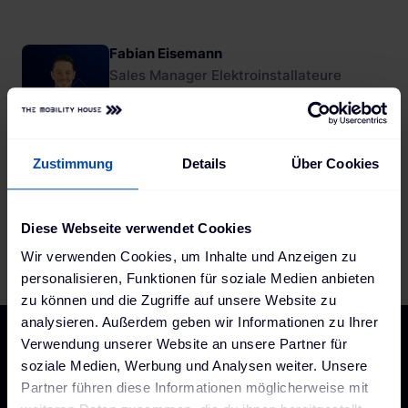
Fabian Eisemann
Sales Manager Elektroinstallateure
The Mobility House
Zustimmung
Details
Über Cookies
Sebastian Huber
Produktmanager Charging
The Mobility House Charging
Diese Webseite verwendet Cookies
Wir verwenden Cookies, um Inhalte und Anzeigen zu
personalisieren, Funktionen für soziale Medien anbieten
zu können und die Zugriffe auf unsere Website zu
analysieren. Außerdem geben wir Informationen zu Ihrer
Verwendung unserer Website an unsere Partner für
soziale Medien, Werbung und Analysen weiter. Unsere
Top Kategorien
Top Hersteller
Partner führen diese Informationen möglicherweise mit
Ladestationen
ABL Wallboxen