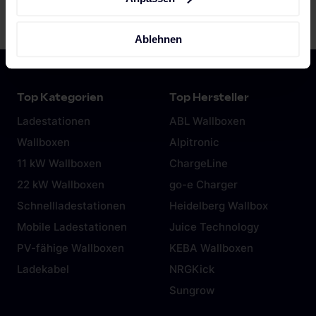
Ablehnen
Top Kategorien
Top Hersteller
Ladestationen
ABL Wallboxen
Wallboxen
Alpitronic
11 kW Wallboxen
ChargeLine
22 kW Wallboxen
go-e Charger
Schnellladestationen
Heidelberg Wallbox
Mobile Ladestationen
Juice Technology
PV-fähige Wallboxen
KEBA Wallboxen
Ladekabel
NRGKick
Sungrow