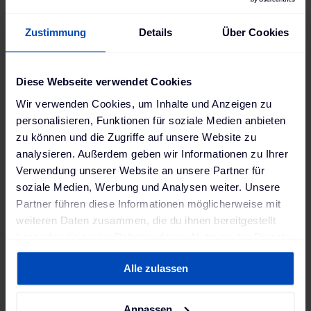
Zustimmung
Details
Über Cookies
Diese Webseite verwendet Cookies
Wir verwenden Cookies, um Inhalte und Anzeigen zu
personalisieren, Funktionen für soziale Medien anbieten
zu können und die Zugriffe auf unsere Website zu
analysieren. Außerdem geben wir Informationen zu Ihrer
Nicole Rüther
Verwendung unserer Website an unsere Partner für
Team Lead Pre-Sales
soziale Medien, Werbung und Analysen weiter. Unsere
Partner führen diese Informationen möglicherweise mit
The Mobility House
weiteren Daten zusammen, die du ihnen bereitgestellt
hast oder die sie im Rahmen deiner Nutzung der Dienste
gesammelt haben. Weitere Informationen findest du in
Roland Esser
Alle zulassen
unserer
Datenschutzerklärung
und unserem
Key Account Manager RealEstate
Impressum
.
The Mobility House Solutions
Anpassen