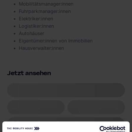
Mobilitätsmanager:innen
Fuhrparkmanager:innen
Elektriker:innen
Logistiker:innen
Autohäuser
Eigentümer:innen von Immobilien
Hausverwalter:innen
Jetzt ansehen