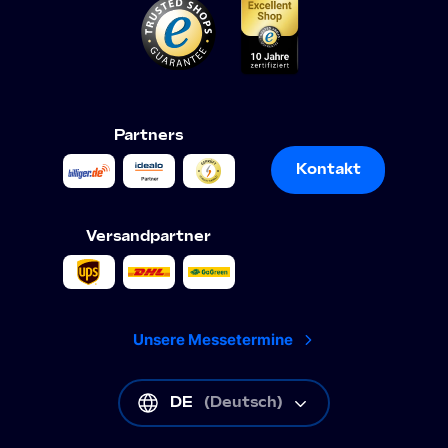
Partners
Kontakt
Kontakt
Versandpartner
Unsere Messetermine
DE
(
Deutsch
)