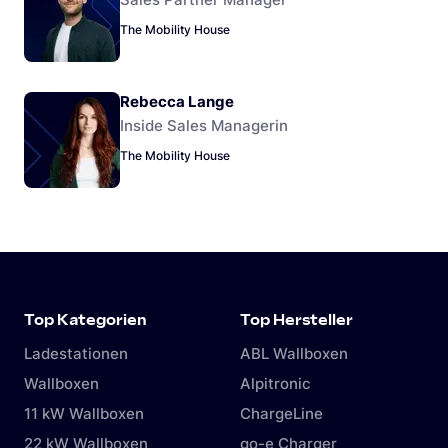
The Mobility House
Rebecca Lange
Inside Sales Managerin
The Mobility House
Top Kategorien
Top Hersteller
Ladestationen
ABL Wallboxen
Wallboxen
Alpitronic
11 kW Wallboxen
ChargeLine
22 kW Wallboxen
go-e Charger