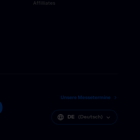
Affilliates
Unsere Messetermine
DE
(
Deutsch
)