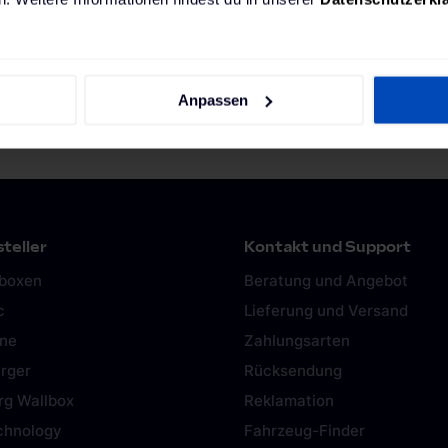
Anpassen
teller
Kontakt und Support
lboxen
Beratung und Angebot
c
Lieferung und Versand
ine
Zahlungsarten
rger
Rücksendung
rg Wallbox
Reklamation
chnology
Fahrzeug-Finder