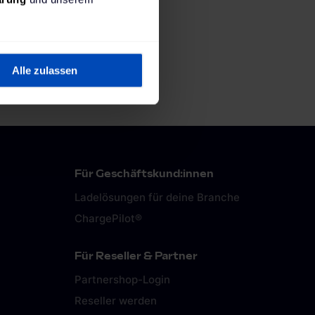
Alle zulassen
Für Geschäftskund:innen
Ladelösungen für deine Branche
ChargePilot®
Für Reseller & Partner
Partnershop-Login
Reseller werden