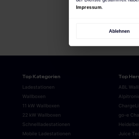
Impressum
.
Ablehnen
Top Kategorien
Top Hers
Ladestationen
ABL Wal
Wallboxen
Alpitroni
11 kW Wallboxen
ChargeL
22 kW Wallboxen
go-e Cha
Schnellladestationen
Heidelbe
Mobile Ladestationen
Juice Te