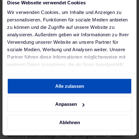
Diese Webseite verwendet Cookies
Betriebshofmanagement von PSI Transcom und zur
Softwarelösung HASTUS von GIRO ermöglicht es
Wir verwenden Cookies, um Inhalte und Anzeigen zu
den Systemen wichtige Daten für den reibungslosen
personalisieren, Funktionen für soziale Medien anbieten
Betrieb der Elektrobusse auszutauschen. Dazu
zu können und die Zugriffe auf unsere Website zu
gehören beispielsweise der Füllstand der Batterie
analysieren. Außerdem geben wir Informationen zu Ihrer
Verwendung unserer Website an unsere Partner für
zur Ankunftszeit, der gewünschte Ziel-Ladezustand
soziale Medien, Werbung und Analysen weiter. Unsere
sowie der Bedarf zur Vorkonditionierung nach VDV
Partner führen diese Informationen möglicherweise mit
261 und ISO 15118. Mittels dieser Informationen
weiteren Daten zusammen, die du ihnen bereitgestellt
können die gekoppelten Systeme die einzelnen
hast oder die sie im Rahmen deiner Nutzung der Dienste
Ladevorgänge steuern und überwachen sowie
gesammelt haben. Weitere Informationen findest du in
sicherstellen, dass jeder Bus bei Dienstbeginn
Alle zulassen
unserer
Datenschutzerklärung
und unserem
zuverlässig einsatzbereit ist.
Impressum
.
Anpassen
"Wir sind stolz, dass das Projekt am
Ablehnen
Amsterdamer Hauptbahnhof den GVB
davon überzeugt hat, ChargePilot® auch