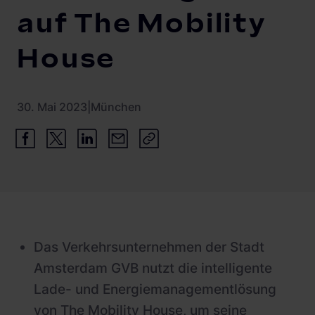
Schnellladestationen
auf The Mobility
Vehicle-to-Grid
Ladesäulen
House
Gewerbespeicher
PV-fähige Wallboxen
Dienstwagen Wallboxen
30. Mai 2023
|
München
Balkonkraftwerke
Set-Angebote
Ladekabel
Zubehör
B-Ware
Das Verkehrsunternehmen der Stadt
Hersteller
Amsterdam GVB nutzt die intelligente
Lade- und Energiemanagementlösung
von The Mobility House, um seine