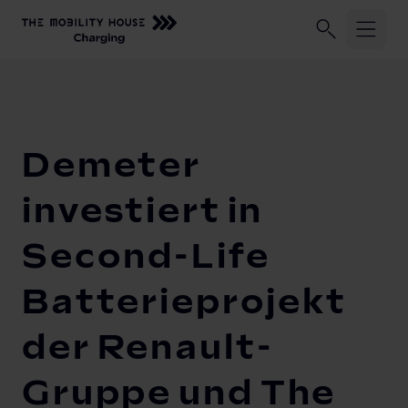
Unser Unternehmen
Geschäftskund:innen
Privatkund:
Startseite
Unser Unternehmen
Newsroom
Demeter investi
Shop
Demeter
Lösungen und Services
investiert in
SALE %
Lagerdeals %
ChargeLine
Second-Life
Abrechnungsmanagement
Alle Produkte
Monitoring
eyond
Batterieprojekt
ChargeLine BiDi
Wallboxen
Solarmanagement
ChargeLine AC
Zuhause laden
der Renault-
ChargeLine
Dienstwagen Laden
Gruppe und The
Mobile Ladestationen
Knowledge Center