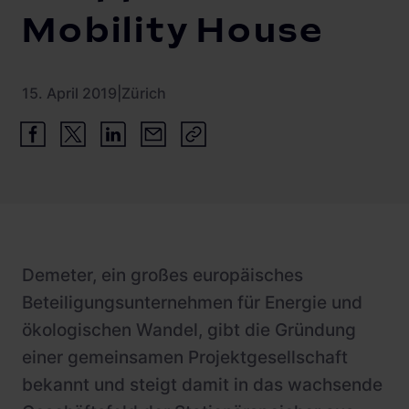
Schnellladestationen
Mobility House
Vehicle-to-Grid
Ladesäulen
Gewerbespeicher
PV-fähige Wallboxen
15. April 2019
|
Zürich
Dienstwagen Wallboxen
Balkonkraftwerke
Set-Angebote
Ladekabel
Zubehör
Demeter, ein großes europäisches
Beteiligungsunternehmen für Energie und
B-Ware
ökologischen Wandel, gibt die Gründung
Hersteller
einer gemeinsamen Projektgesellschaft
bekannt und steigt damit in das wachsende