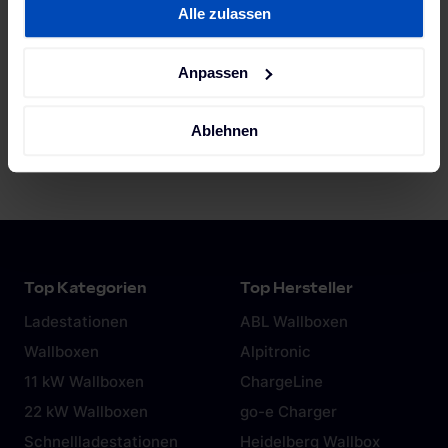
Pressekontakt
Alle zulassen
unserer
Datenschutzerklärung
und unserem
Impressum
.
Christine Becker
Anpassen
christine.becker@mobilityhouse.com
+49 162 2319040
Ablehnen
Top Kategorien
Top Hersteller
Ladestationen
ABL Wallboxen
Wallboxen
Alpitronic
11 kW Wallboxen
ChargeLine
22 kW Wallboxen
go-e Charger
Schnellladestationen
Heidelberg Wallbox