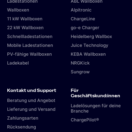
Ladestationen
ABL Wallboxen
Wallboxen
Alpitronic
11 kW Wallboxen
ChargeLine
22 kW Wallboxen
go-e Charger
Schnellladestationen
Heidelberg Wallbox
Mobile Ladestationen
Juice Technology
PV-fähige Wallboxen
KEBA Wallboxen
Ladekabel
NRGKick
Sungrow
Kontakt und Support
Für
Geschäftskund:innen
Beratung und Angebot
Ladelösungen für deine
Lieferung und Versand
Branche
Zahlungsarten
ChargePilot®
Rücksendung