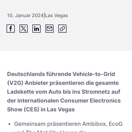
Schnellladestationen
Vehicle-to-Grid
10. Januar 2024
|
Las Vegas
Ladesäulen
Gewerbespeicher
PV-fähige Wallboxen
Dienstwagen Wallboxen
Balkonkraftwerke
Set-Angebote
Deutschlands führende Vehicle-to-Grid
Ladekabel
(V2G) Anbieter präsentieren die gesamte
Zubehör
Ladekette vom Auto bis ins Stromnetz auf
B-Ware
der internationalen Consumer Electronics
Show (CES) in Las Vegas
Hersteller
Gemeinsam präsentieren Ambibox, EcoG