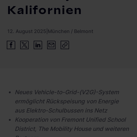
Schnittstellen
Wohnimmobilien
Kalifornien
Referenzen
Systemarchitektur
Busflotten
Betrieb und Monitoring
Ladeinfrastruktur-Betreiber
12. August 2025
|
München / Belmont
Product Updates
Hotels
Leasinggesellschaften
Fachplaner:innen
Neues Vehicle-to-Grid-(V2G)-System
ermöglicht Rückspeisung von Energie
aus Elektro-Schulbussen ins Netz
Kooperation von Fremont Unified School
District, The Mobility House und weiteren