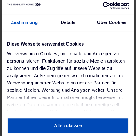
So funktioniert das System:
ChargePilot steuert und überwacht das
Zustimmung
Details
Über Cookies
tägliche Laden der Busse, das der
Flottenbetreiber bequem über ein Online-
Diese Webseite verwendet Cookies
Dashboard bedienen kann.
Wir verwenden Cookies, um Inhalte und Anzeigen zu
Die Aggregations-Plattform erhält von PG&E
personalisieren, Funktionen für soziale Medien anbieten
per OpenADR Hinweise auf bevorstehende
zu können und die Zugriffe auf unsere Website zu
Lastreduzierungsereignisse und erstellt
analysieren. Außerdem geben wir Informationen zu Ihrer
daraufhin optimale Ladepläne unter
Verwendung unserer Website an unsere Partner für
Berücksichtigung von Ereigniszeitpunkten und
soziale Medien, Werbung und Analysen weiter. Unsere
zeitabhängigen Strompreisen.
Partner führen diese Informationen möglicherweise mit
Bei einem Ereignis optimiert ChargePilot die
weiteren Daten zusammen, die du ihnen bereitgestellt
Ladezeiten so, dass Energie aus den
hast oder die sie im Rahmen deiner Nutzung der Dienste
Busbatterien ins Netz eingespeist und die
gesammelt haben. Weitere Informationen findest du in
Alle zulassen
unserer
Datenschutzerklärung
und unserem
Standortlast reduziert wird – ohne die
Impressum
.
Einsatzbereitschaft der Fahrzeuge für ihre