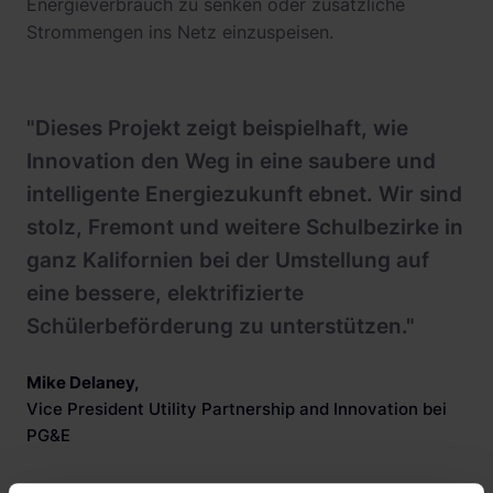
Energieverbrauch zu senken oder zusätzliche
Strommengen ins Netz einzuspeisen.
"Dieses Projekt zeigt beispielhaft, wie
Innovation den Weg in eine saubere und
intelligente Energiezukunft ebnet. Wir sind
stolz, Fremont und weitere Schulbezirke in
ganz Kalifornien bei der Umstellung auf
eine bessere, elektrifizierte
Schülerbeförderung zu unterstützen."
Mike Delaney
,
Vice President Utility Partnership and Innovation bei
PG&E