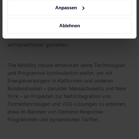
nächste Route zu gefährden.
Anpassen
Ablehnen
Durch die Teilnahme am ELRP kann der Schulbezirk
seine Ladekosten deutlich senken und den Betrieb
wirtschaftlicher gestalten.
The Mobility House entwickelt seine Technologien
und Programme kontinuierlich weiter, um mit
Energieversorgern in Kalifornien und anderen
Bundesstaaten – darunter Massachusetts und New
York – an Projekten zur Netzintegration von
Flottenfahrzeugen und V2G-Lösungen zu arbeiten,
etwa im Rahmen von Demand-Response-
Programmen und dynamischen Tarifen.