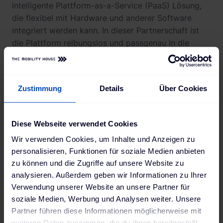
intelligente Plattform-as-a-Service (PaaS) Lösung,
die flexibel mit Hardware und anderer Software
integriert werden kann. In dieser Partnerschaft ist
die Plattform reibungslos und passgenau in die
Lösung von DCS integriert und
Flottenverantwortliche können somit ihre
Ladeinfrastruktur unkompliziert über ein
Zustimmung
Details
Über Cookies
einheitliches Frontend verwalten. EVBox ergänzt die
Gesamtlösung mit zeitgemäßen AC und DC
Ladestationen sowie Wallboxen für das Laden zu
Diese Webseite verwendet Cookies
Hause.
Wir verwenden Cookies, um Inhalte und Anzeigen zu
personalisieren, Funktionen für soziale Medien anbieten
zu können und die Zugriffe auf unsere Website zu
Erfolgreiche Partnerschaft
analysieren. Außerdem geben wir Informationen zu Ihrer
für Ladeerlebnis aus einer
Verwendung unserer Website an unsere Partner für
Hand
soziale Medien, Werbung und Analysen weiter. Unsere
Partner führen diese Informationen möglicherweise mit
weiteren Daten zusammen, die du ihnen bereitgestellt