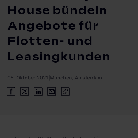
Schnellladestationen
House bündeln
Vehicle-to-Grid
Ladesäulen
Angebote für
Gewerbespeicher
PV-fähige Wallboxen
Flotten- und
Dienstwagen Wallboxen
Leasingkunden
Balkonkraftwerke
Set-Angebote
05. Oktober 2021
|
München, Amsterdam
Ladekabel
Zubehör
B-Ware
Hersteller