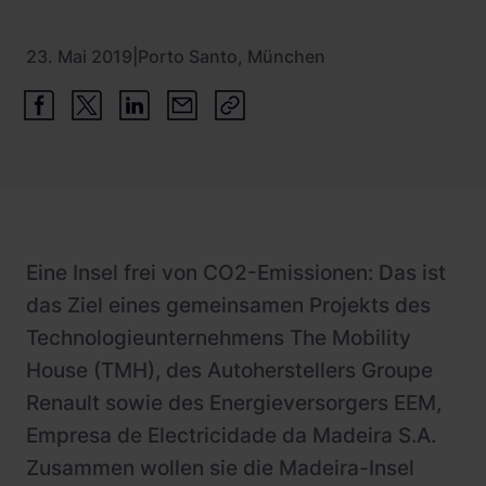
Schnellladestationen
Vehicle-to-Grid
23. Mai 2019
|
Porto Santo, München
Ladesäulen
Gewerbespeicher
PV-fähige Wallboxen
Dienstwagen Wallboxen
Balkonkraftwerke
Set-Angebote
Eine Insel frei von CO2-Emissionen: Das ist
Ladekabel
das Ziel eines gemeinsamen Projekts des
Zubehör
Technologieunternehmens The Mobility
B-Ware
House (TMH), des Autoherstellers Groupe
Renault sowie des Energieversorgers EEM,
Hersteller
Empresa de Electricidade da Madeira S.A.
Zusammen wollen sie die Madeira-Insel