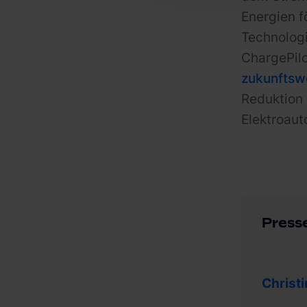
Energien f
Technologi
ChargePilo
zukunftswe
Reduktion
Elektroaut
Press
Christ