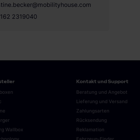
stine.becker@mobilityhouse.com
 162 2319040
teller
Kontakt und Support
lboxen
Beratung und Angebot
c
Lieferung und Versand
ine
Zahlungsarten
rger
Rücksendung
rg Wallbox
Reklamation
chnology
Fahrzeug-Finder