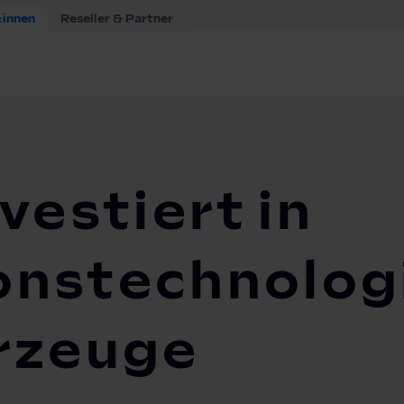
:innen
Reseller & Partner
 investiert in Aggregationstechnologie für Elektrofahrze...
vestiert in
nstechnologi
rzeuge