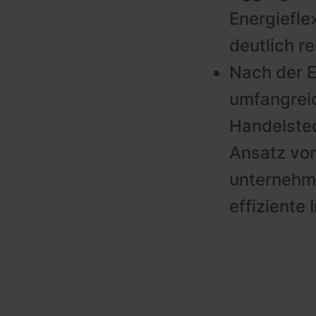
Energiefle
deutlich r
Nach der E
umfangreic
Handelstec
Ansatz von
unternehme
effiziente