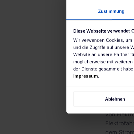
Zustimmung
Diese Webseite verwendet 
Wir verwenden Cookies, um I
und die Zugriffe auf unsere 
Website an unsere Partner fü
möglicherweise mit weiteren
der Dienste gesammelt haben
Impressum
.
ChargePil
Ablehnen
liegende E
von Elektr
Elektrofah
dem Stromn