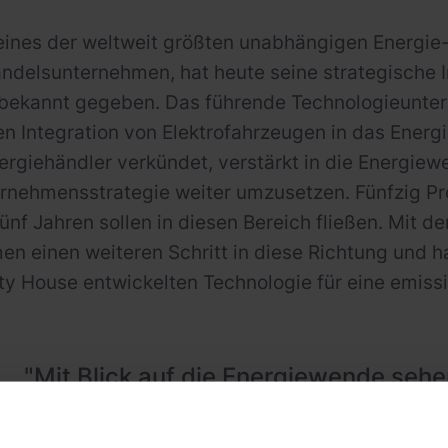
eines der weltweit größten unabhängigen Energie
ndelsunternehmen, hat heute seine strategische In
bekannt gegeben. Das führende Technologieunte
ten Integration von Elektrofahrzeugen in das Energi
ergiehändler verkündet, verstärkt in die Energiew
rnehmensstrategie weiter umzusetzen. Fünfzig Pro
ünf Jahren sollen in diesen Bereich fließen. Mit 
n einen weiteren Schritt in diese Richtung und 
ty House entwickelten Technologie für eine emissi
"Mit Blick auf die Energiewende sehe
Investition als kluge Möglichkeit, Ele