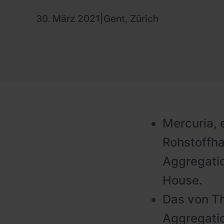
PV-fähige Wallboxen
30. März 2021
|
Gent, Zürich
Gewerbespeicher
Dienstwagen Wallboxen
Balkonkraftwerke
Set-Angebote
Ladekabel
Zubehör
Mercuria, 
Rohstoffha
B-Ware
Aggregatio
Hersteller
House.
Das von Th
Aggregatio