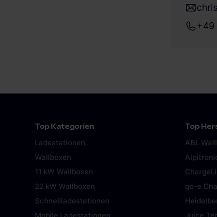
chri
+49
Top Kategorien
Top Hers
Ladestationen
ABL Wal
Wallboxen
Alpitroni
11 kW Wallboxen
ChargeL
22 kW Wallboxen
go-e Cha
Schnellladestationen
Heidelbe
Mobile Ladestationen
Juice Te