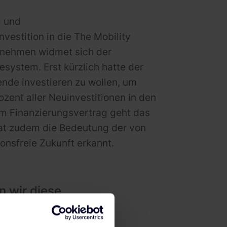
- und
vestition in die The Mobility
rnehmen widmet sich der
esystem. Erst kürzlich hatte der
ende investieren zu wollen, um
zent aller Neuinvestitionen in den
dem Finanzierungsvertrag geht das
hat zudem die Bedeutung der von
onsfreie Zukunft erkannt.
n wir diese
ktromobilität und