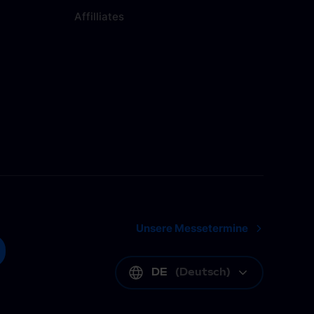
Affilliates
Unsere Messetermine
DE
(
Deutsch
)