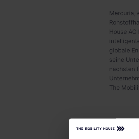
Mercuria, 
Rohstoffha
House AG 
intelligen
globale En
seine Unte
nächsten f
Unternehme
The Mobili