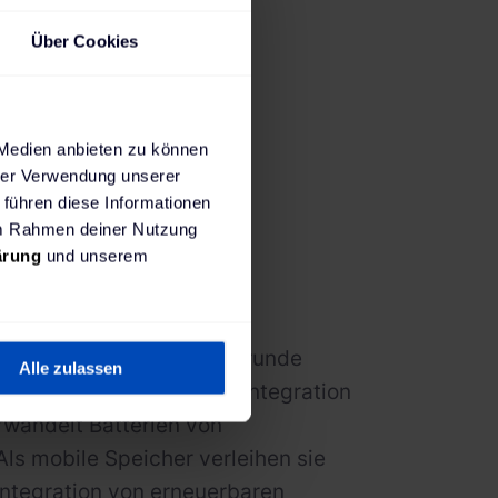
l wachsende
g erhöht die
Über Cookies
die wachsenden
ergiequellen
 Medien anbieten zu können
hrer Verwendung unserer
 führen diese Informationen
 im Rahmen deiner Nutzung
ärung
und unserem
ementsystem
, und die zugrunde
Alle zulassen
 uni- und bidirektionale Integration
rwandelt Batterien von
Als mobile Speicher verleihen sie
 Integration von erneuerbaren