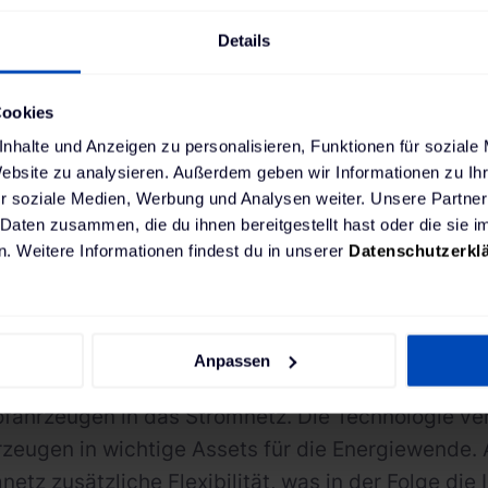
erneuerbare Energien – zwei schnel
Sektoren – zu verbinden. Diese Lösun
Details
Flexibilität der Energiemärkte, die 
Cookies
neuen und unsteten erneuerbaren En
nhalte und Anzeigen zu personalisieren, Funktionen für soziale
auffangen müssen."
Website zu analysieren. Außerdem geben wir Informationen zu I
r soziale Medien, Werbung und Analysen weiter. Unsere Partner
 Daten zusammen, die du ihnen bereitgestellt hast oder die sie
Jean François Steels
,
. Weitere Informationen findest du in unserer
Datenschutzerkl
Vice President Energy Transition, Mercuria
ot®, das preisgekrönte Lade- und Energiemanag
Anpassen
V Aggregation Platform schaffen die Basis für eine
ofahrzeugen in das Stromnetz. Die Technologie ve
rzeugen in wichtige Assets für die Energiewende. 
etz zusätzliche Flexibilität, was in der Folge die