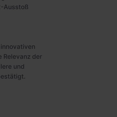
O2-Ausstoß
n
 innovativen
e Relevanz der
lere und
estätigt.