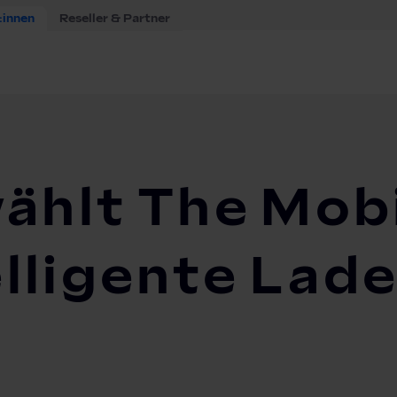
:innen
Reseller & Partner
 wählt The Mobility House für das intelligente Laden von...
ählt The Mobi
elligente Lad