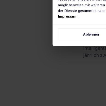
halten.
möglicherweise mit weiteren
der Dienste gesammelt haben
Ergänzend
Impressum
.
die Einspe
diese Ener
werden. Gr
Ablehnen
schwacher
intelligen
jährlich z