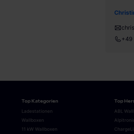
Christ
chri
+49
Top Kategorien
Top Hers
Ladestationen
ABL Wal
Wallboxen
Alpitroni
11 kW Wallboxen
ChargeL