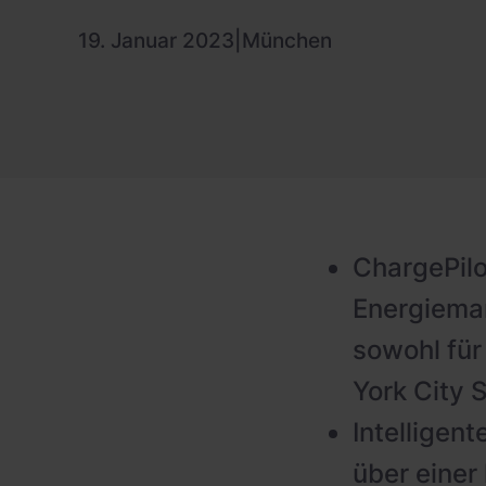
PV-fähige Wallboxen
19. Januar 2023
|
München
Gewerbespeicher
Dienstwagen Wallboxen
Balkonkraftwerke
Set-Angebote
Ladekabel
Zubehör
ChargePilo
Energiema
B-Ware
sowohl für
Hersteller
York City 
Intelligent
über einer 