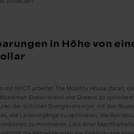
at umsetzen.
arungen in Höhe von eine
ollar
 mit NYCT arbeitet The Mobility House daran, di
dtbezirken Staten Island und Queens zu optimiere
turen der örtlichen Energieversorger mit den Rout
st es, die Ladevorgänge zu optimieren, die Betrieb
romkosten zu minimieren. Laut einer Machbarkeit
ePilot® die Betriebskosten der Elektrobusse alle