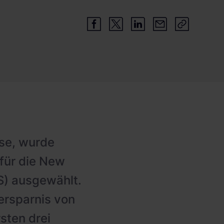
se, wurde
 für die New
S) ausgewählt.
nersparnis von
rsten drei