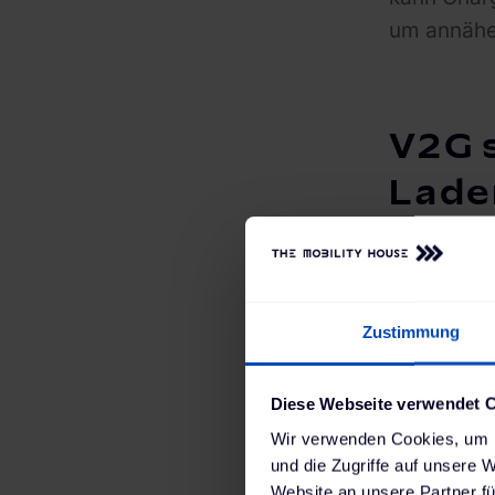
um annäher
V2G 
Lade
Mit V2G er
Zustimmung
eine wicht
Allgemeine
Diese Webseite verwendet 
darum, die
Wir verwenden Cookies, um I
anzupassen
und die Zugriffe auf unsere 
Investitio
Website an unsere Partner fü