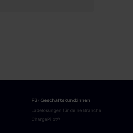
Für Geschäftskund:innen
Ladelösungen für deine Branche
ChargePilot®