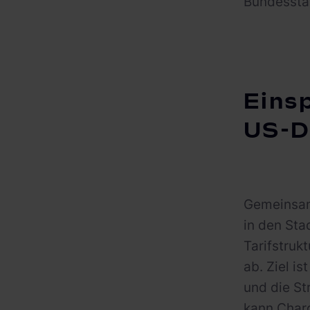
Bundessta
Einsp
US-D
Gemeinsam
in den Sta
Tarifstruk
ab. Ziel i
und die St
kann Charg