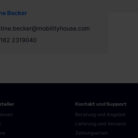
ine Becker
stine.becker@mobilityhouse.com
 162 2319040
teller
Kontakt und Support
lboxen
Beratung und Angebot
c
Lieferung und Versand
ine
Zahlungsarten