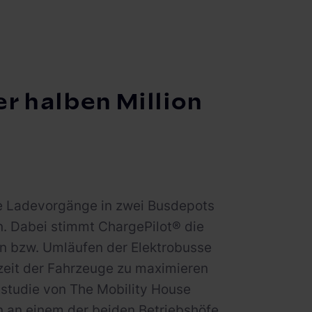
r halben Million
e Ladevorgänge in zwei Busdepots
n. Dabei stimmt ChargePilot® die
en bzw. Umläufen der Elektrobusse
szeit der Fahrzeuge zu maximieren
sstudie von The Mobility House
in an einem der beiden Betriebshöfe