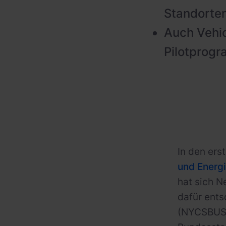
Standorten
Auch Vehic
Pilotprog
In den ers
und Energ
hat sich N
dafür ents
(NYCSBUS) 