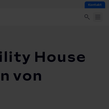
Kontakt
lity House
en von