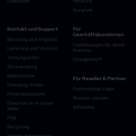
Ladekabel
NRGKick
Sungrow
Kontakt und Support
Für
Geschäftskund:innen
Beratung und Angebot
Ladelösungen für deine
Lieferung und Versand
Branche
Zahlungsarten
ChargePilot®
Rücksendung
Reklamation
Für Reseller & Partner
Fahrzeug-Finder
Partnershop-Login
Förderdatenbank
Reseller werden
Elektriker:in in deiner
Affilliates
Nähe
FAQ
Recycling
Widerrufsbelehrung