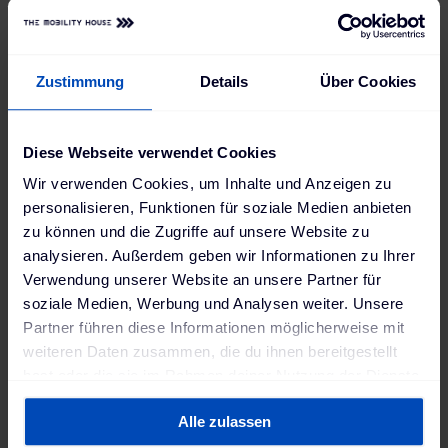
einsatzbereit ist.
Die Schnittstelle wird bald als VDV-Schrift 463
veröffentlicht werden. PSI Transcom und The
Zustimmung
Details
Über Cookies
Mobility House bündeln momentan ihre
Entwicklungskompetenzen und arbeiten dabei
partnerschaftlich zusammen, um ihren Kunden das
Diese Webseite verwendet Cookies
bestmögliche Produktpaket zu schnüren. So wird
Wir verwenden Cookies, um Inhalte und Anzeigen zu
sichergestellt, dass ChargePilot®, das Lade- und
personalisieren, Funktionen für soziale Medien anbieten
Energiemanagementsystem von The Mobility House,
zu können und die Zugriffe auf unsere Website zu
mit dem bereits über 100 Busse international
analysieren. Außerdem geben wir Informationen zu Ihrer
geladen werden, über den kommenden VDV-
Verwendung unserer Website an unsere Partner für
Standard 463 mit verschiedensten
soziale Medien, Werbung und Analysen weiter. Unsere
Depotmanagementsystemen kommunizieren und
Partner führen diese Informationen möglicherweise mit
beliebig mit ihnen kombiniert werden kann.
weiteren Daten zusammen, die du ihnen bereitgestellt
Umgekehrt ermöglicht es auch die Kompatibilität
hast oder die sie im Rahmen deiner Nutzung der Dienste
des Betriebshofmanagementsystems PSIebus der
gesammelt haben. Weitere Informationen findest du in
PSI Transcom mit unterschiedlichen
Alle zulassen
unserer
Datenschutzerklärung
und unserem
Lastmanagementsystemen.
Impressum
.