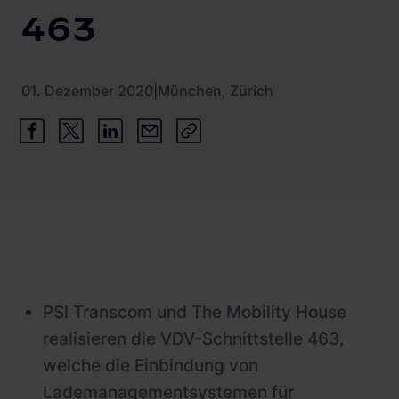
Schnellladestationen
463
Vehicle-to-Grid
Ladesäulen
Gewerbespeicher
PV-fähige Wallboxen
01. Dezember 2020
|
München, Zürich
Dienstwagen Wallboxen
Balkonkraftwerke
Set-Angebote
Ladekabel
Zubehör
B-Ware
PSI Transcom und The Mobility House
Hersteller
realisieren die VDV-Schnittstelle 463,
welche die Einbindung von
Lademanagementsystemen für