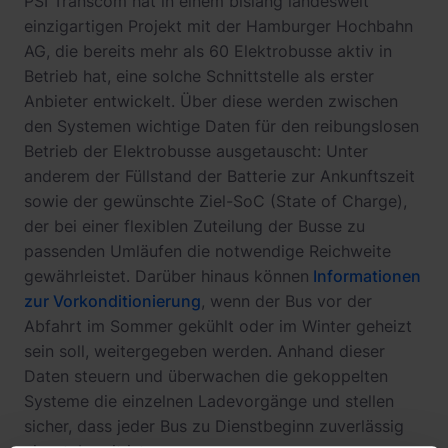
PSI Transcom hat in einem bislang landesweit
einzigartigen Projekt mit der Hamburger Hochbahn
AG, die bereits mehr als 60 Elektrobusse aktiv in
Betrieb hat, eine solche Schnittstelle als erster
Anbieter entwickelt. Über diese werden zwischen
den Systemen wichtige Daten für den reibungslosen
Betrieb der Elektrobusse ausgetauscht: Unter
anderem der Füllstand der Batterie zur Ankunftszeit
sowie der gewünschte Ziel-SoC (State of Charge),
der bei einer flexiblen Zuteilung der Busse zu
passenden Umläufen die notwendige Reichweite
gewährleistet. Darüber hinaus können
Informationen
zur Vorkonditionierung
, wenn der Bus vor der
Abfahrt im Sommer gekühlt oder im Winter geheizt
sein soll, weitergegeben werden. Anhand dieser
Daten steuern und überwachen die gekoppelten
Systeme die einzelnen Ladevorgänge und stellen
sicher, dass jeder Bus zu Dienstbeginn zuverlässig