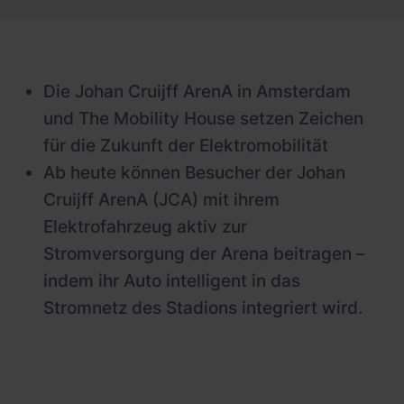
Schnellladestationen
Vehicle-to-Grid
Ladesäulen
Gewerbespeicher
PV-fähige Wallboxen
Die Johan Cruijff ArenA in Amsterdam
und The Mobility House setzen Zeichen
Dienstwagen Wallboxen
für die Zukunft der Elektromobilität
Balkonkraftwerke
Ab heute können Besucher der Johan
Set-Angebote
Cruijff ArenA (JCA) mit ihrem
Elektrofahrzeug aktiv zur
Ladekabel
Stromversorgung der Arena beitragen –
Zubehör
indem ihr Auto intelligent in das
B-Ware
Stromnetz des Stadions integriert wird.
Hersteller