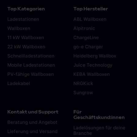
Top Kategorien
Top Hersteller
Ladestationen
ABL Wallboxen
Wallboxen
Alpitronic
11 kW Wallboxen
ChargeLine
22 kW Wallboxen
go-e Charger
Schnellladestationen
Heidelberg Wallbox
Mobile Ladestationen
Juice Technology
PV-fähige Wallboxen
KEBA Wallboxen
Ladekabel
NRGKick
Sungrow
Kontakt und Support
Für
Geschäftskund:innen
Beratung und Angebot
Ladelösungen für deine
Lieferung und Versand
Branche