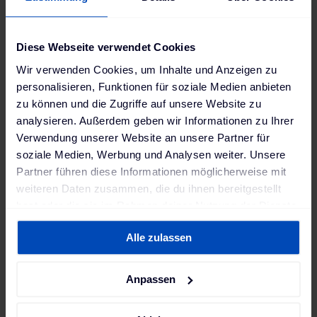
"Wir verstehen Elektrofahrzeuge als
Batterien auf Rädern, deren
Speicherkapazitäten uns helfen, die
Diese Webseite verwendet Cookies
schwankende Verfügbarkeit erneuerbarer
Wir verwenden Cookies, um Inhalte und Anzeigen zu
Energien auszugleichen. Elektrofahrzeuge
personalisieren, Funktionen für soziale Medien anbieten
zu können und die Zugriffe auf unsere Website zu
werden zukünftig das Stromnetz
analysieren. Außerdem geben wir Informationen zu Ihrer
stabilisieren und damit einen wertvollen
Verwendung unserer Website an unsere Partner für
Beitrag zur Energiewende leisten."
soziale Medien, Werbung und Analysen weiter. Unsere
Partner führen diese Informationen möglicherweise mit
Thomas Raffeiner
,
weiteren Daten zusammen, die du ihnen bereitgestellt
CEO und Gründer, The Mobility House
hast oder die sie im Rahmen deiner Nutzung der Dienste
gesammelt haben. Weitere Informationen findest du in
Alle zulassen
unserer
Datenschutzerklärung
und unserem
Impressum
.
Das Projekt prüft die Wechselwirkung, Kompatibilität
und den Leistungsfluss zwischen den elektrischen
Anpassen
Komponenten, einschließlich der Batterien von
Elektrofahrzeugen. Das bidirektionale Ladesystem