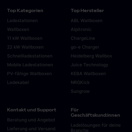
Top Kategorien
Top Hersteller
Ladestationen
ABL Wallboxen
Wallboxen
Alpitronic
11 kW Wallboxen
ChargeLine
22 kW Wallboxen
go-e Charger
Schnellladestationen
Heidelberg Wallbox
Mobile Ladestationen
Juice Technology
PV-fähige Wallboxen
KEBA Wallboxen
Ladekabel
NRGKick
Sungrow
Kontakt und Support
Für
Geschäftskund:innen
Beratung und Angebot
Ladelösungen für deine
Lieferung und Versand
Branche