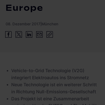
Schnellladestationen
Europe
Vehicle-to-Grid
Ladesäulen
Gewerbespeicher
PV-fähige Wallboxen
08. Dezember 2017
|
München
Dienstwagen Wallboxen
Balkonkraftwerke
Set-Angebote
Ladekabel
Zubehör
Vehicle-to-Grid Technologie (V2G)
integriert Elektroautos ins Stromnetz
B-Ware
Neue Technologie ist ein weiterer Schritt
Hersteller
in Richtung Null-Emissions-Gesellschaft
Das Projekt ist eine Zusammenarbeit