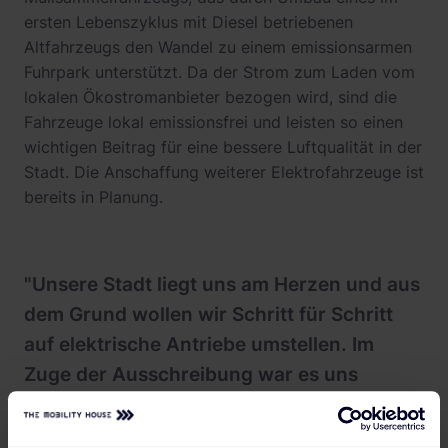
ersten Lebenszyklus mit Diesel betriebenen
Altfahrzeugs den Wandel zu einem emissionsarmen
Fuhrpark unterstützt. Da der Strom zum Laden vom
lokalen Ökostromanbieter bezogen wird, sind die
Fahrzeuge lokal emissionsfrei und leisten so einen
wichtigen Beitrag für eine bessere Luftqualität in der
Stadt. Die Anschaffung weiterer Elektrofahrzeuge ist
bereits in Planung.
"Unsere Stadt liegt uns am Herzen und aus
dem Grund wollen wir Schritt für Schritt
auf elektrische Antriebe umstellen. Im
Zuge der Ausschreibung war es uns
wichtig, einen Partner zu finden, der
Expertise mitbringt und mit dem wir eine