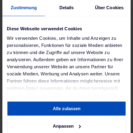
zukunftssichere Ladelösung kreieren
Zustimmung
Details
Über Cookies
können. Ein Blick auf das Portfolio von The
Mobility House hat uns überzeugt."
Diese Webseite verwendet Cookies
Stephan Döll
,
Wir verwenden Cookies, um Inhalte und Anzeigen zu
Abteilungsleiter Fuhrparkmanagement, Mobilität und
personalisieren, Funktionen für soziale Medien anbieten
Gebäudetechnik beim EAD Darmstadt
zu können und die Zugriffe auf unsere Website zu
analysieren. Außerdem geben wir Informationen zu Ihrer
Verwendung unserer Website an unsere Partner für
soziale Medien, Werbung und Analysen weiter. Unsere
"Wir freuen uns über das
Partner führen diese Informationen möglicherweise mit
entgegengebrachte Vertrauen in unsere
weiteren Daten zusammen, die du ihnen bereitgestellt
Kompetenz und Technologie. Der EAD
hast oder die sie im Rahmen deiner Nutzung der Dienste
gesammelt haben. Weitere Informationen findest du in
nimmt mit der Umstellung auf
Alle zulassen
unserer
Datenschutzerklärung
und unserem
Elektromobilität eine wichtige
Impressum
.
Vorreiterrolle ein, um eine nachhaltige
Anpassen
Zukunft zu schaffen und wir sehen Viele,