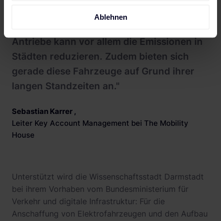
die diesem Beispiel folgen. Eine Umstellung
Ablehnen
der Kommunalfahrzeuge auf elektrische
Antriebe kann vor allem die Emissionen in
Städten reduzieren. Zudem bieten sich
gerade diese Fahrzeuge auf Grund ihrer
langen Standzeiten an."
Sebastian Karrer
,
Leiter Key Account Management bei The Mobility
House
Unterstützt wird die Wissenschaftsstadt Darmstadt
bei ihrem Vorhaben vom Bundesministerium für
Verkehr und digitale Infrastruktur: Für die
Anschaffung von Elektrofahrzeugen und den Aufbau