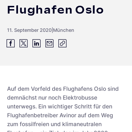
Schnellladestationen
Flughafen Oslo
Vehicle-to-Grid
Ladesäulen
Gewerbespeicher
PV-fähige Wallboxen
11. September 2020
|
München
Dienstwagen Wallboxen
Balkonkraftwerke
Set-Angebote
Ladekabel
Zubehör
Auf dem Vorfeld des Flughafens Oslo sind
demnächst nur noch Elektrobusse
B-Ware
unterwegs. Ein wichtiger Schritt für den
Hersteller
Flughafenbetreiber Avinor auf dem Weg
zum fossilfreien und klimaneutralen